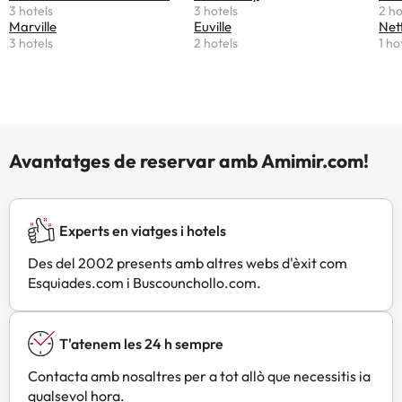
3 hotels
3 hotels
2 ho
Marville
Euville
Net
3 hotels
2 hotels
1 ho
Avantatges de reservar amb Amimir.com!
Experts en viatges i hotels
Des del 2002 presents amb altres webs d'èxit com
Esquiades.com i Buscounchollo.com.
T'atenem les 24 h sempre
Contacta amb nosaltres per a tot allò que necessitis ia
qualsevol hora.