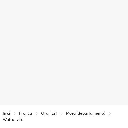
Inici
França
Gran Est
Mosa (departamento)
Watronville