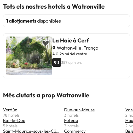
Tots els nostres hotels a Watronville
1 allotjaments
disponibles
La Haie à Cerf
Watronville, França
A 0,26 mi del centre
9.1
357 opinions
Més ciutats a prop Watronville
Verdún
Dun-sur-Meuse
Var
78 hotels
3 hotels
2 ho
Bar-le-Duc
Futeau
Hou
5 hotels
3 hotels
2 ho
Saint-Maurice-sous-les-Côtes
Commercy
Bisl