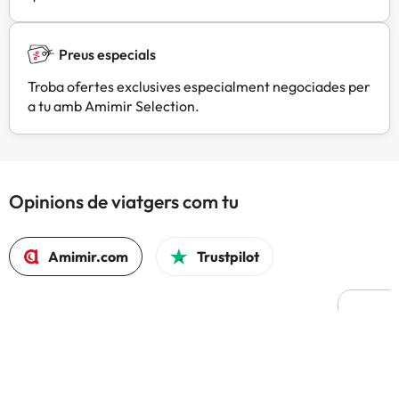
Preus especials
Troba ofertes exclusives especialment negociades per
a tu amb Amimir Selection.
Opinions de viatgers com tu
Amimir.com
Trustpilot
L
F
Hem t
compa