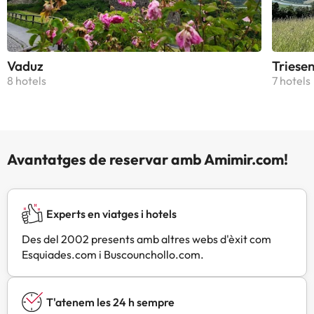
Vaduz
Triese
8 hotels
7 hotels
Avantatges de reservar amb Amimir.com!
Experts en viatges i hotels
Des del 2002 presents amb altres webs d'èxit com
Esquiades.com i Buscounchollo.com.
T'atenem les 24 h sempre