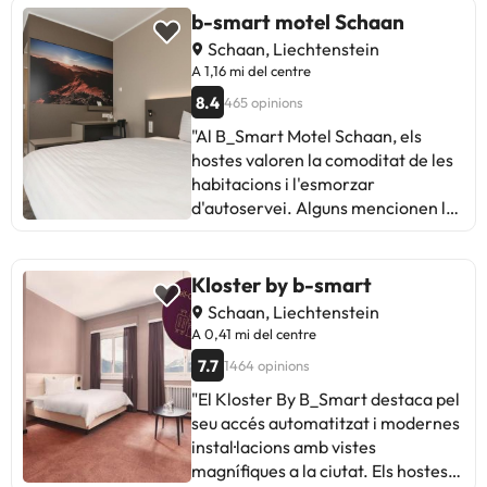
b-smart motel Schaan
Schaan, Liechtenstein
A 1,16 mi del centre
8.4
465 opinions
"Al B_Smart Motel Schaan, els
hostes valoren la comoditat de les
habitacions i l'esmorzar
d'autoservei. Alguns mencionen la
manca de personal per a
aclariments en el check-in
automàtic. Tot i que les opinions
Kloster by b-smart
són principalment positives, es
Schaan, Liechtenstein
destaca la necessitat de millorar la
A 0,41 mi del centre
qualitat dels coixins i la
7.7
1464 opinions
insonorització de les llits. En
general, és un lloc funcional i
"El Kloster By B_Smart destaca pel
modern, ideal per a estades curtes
seu accés automatitzat i modernes
i viatges de negocis. Un bon
instal·lacions amb vistes
equilibri entre qualitat i preu en un
magnífiques a la ciutat. Els hostes