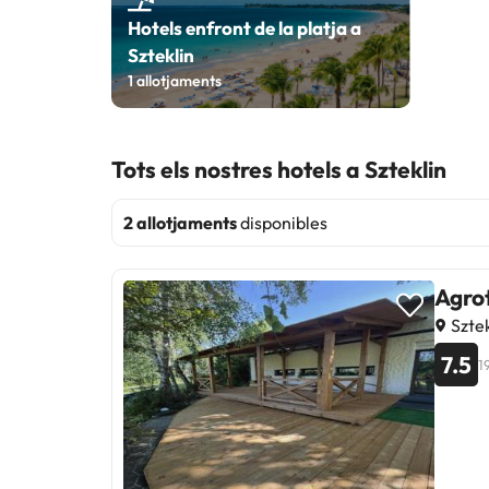
Hotels enfront de la platja a
Szteklin
1
allotjaments
Tots els nostres hotels a Szteklin
2 allotjaments
disponibles
Agro
Sztek
7.5
1