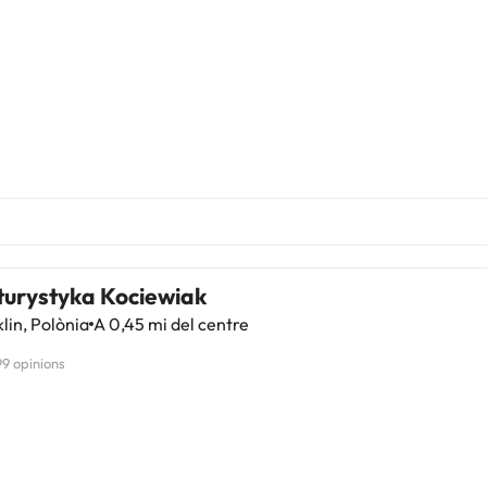
turystyka Kociewiak
lin, Polònia
A 0,45 mi del centre
99 opinions