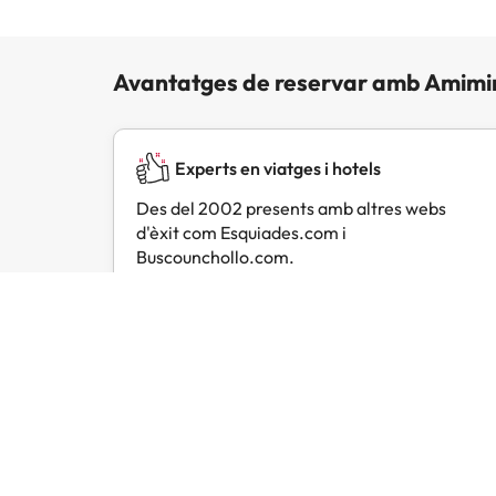
Avantatges de reservar amb Amimi
Experts en viatges i hotels
Des del 2002 presents amb altres webs
d'èxit com Esquiades.com i
Buscounchollo.com.
Opinions de viatgers com tu
Amimir.com
Trustpilot