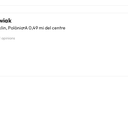
wiak
lin, Polònia
A 0,49 mi del centre
1 opinions