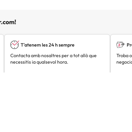
r.com!
T'atenem les 24 h sempre
Pr
Contacta amb nosaltres per a tot allò que
Troba o
necessitis ia qualsevol hora.
negocia