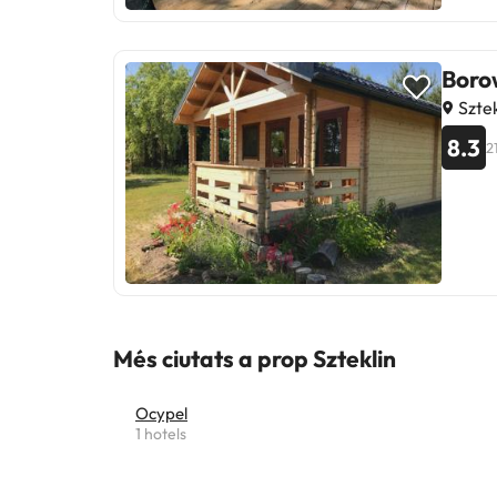
Boro
Sztek
8.3
2
Més ciutats a prop Szteklin
Ocypel
1 hotels