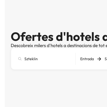
Ofertes d'hotels a
Descobreix milers d'hotels a destinacions de tot 
Cerca
Entrada
S
ciutat,
hotel
o
destinació