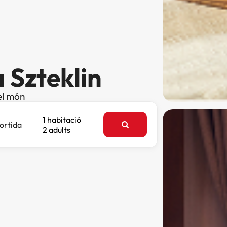
 Szteklin
el món
1 habitació
ortida
2 adults