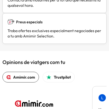
qualsevol hora.
Preus especials
Troba ofertes exclusives especialment negociades per
a tu amb Amimir Selection.
Opinions de viatgers com tu
Amimir.com
Trustpilot
L
F