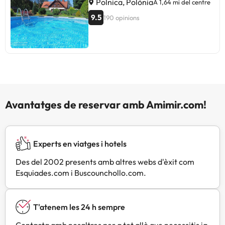
Polnica, Polònia
A 1,64 mi del centre
9.5
190 opinions
Avantatges de reservar amb Amimir.com!
Experts en viatges i hotels
Des del 2002 presents amb altres webs d'èxit com
Esquiades.com i Buscounchollo.com.
T'atenem les 24 h sempre
Contacta amb nosaltres per a tot allò que necessitis ia