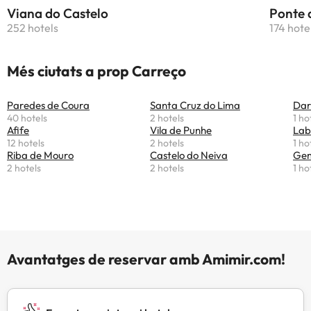
Viana do Castelo
Ponte 
252 hotels
174 hote
Més ciutats a prop Carreço
Paredes de Coura
Santa Cruz do Lima
Dar
40 hotels
2 hotels
1 ho
Afife
Vila de Punhe
Lab
12 hotels
2 hotels
1 ho
Riba de Mouro
Castelo do Neiva
Gem
2 hotels
2 hotels
1 ho
Avantatges de reservar amb Amimir.com!