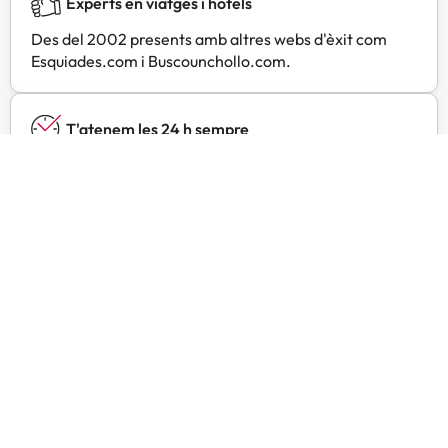
Experts en viatges i hotels
Des del 2002 presents amb altres webs d'èxit com
Esquiades.com i Buscounchollo.com.
T'atenem les 24 h sempre
Contacta amb nosaltres per a tot allò que necessitis ia
qualsevol hora.
Preus especials
Troba ofertes exclusives especialment negociades per
a tu amb Amimir Selection.
Opinions de viatgers com tu