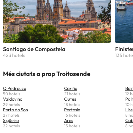
Santiago de Compostela
Finiste
423 hotels
135 hote
Més ciutats a prop Troitosende
O Pedrouzo
Cariño
Boi
50 hotels
21 hotels
12 h
Valdoviño
Outes
Pal
29 hotels
18 hotels
10 h
Porto do Son
Portosín
Lire
27 hotels
16 hotels
8 ho
Sigüeiro
Ares
Cab
22 hotels
15 hotels
8 ho