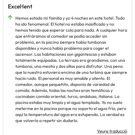
Excel·lent
Hemos estado mi familia y yo 4 noches en este hotel. Todo
ha ido fenomenal. El hotel no estaba masificado y no
hemos tenido que esperar cola para nada. A cualquier hora
que entráramos al comedor se podía acceder sin
problema, en la piscina siempre había tumbonas
disponibles y nunca había problema para coger el
ascensor. Las habitaciones son gigantescas y estaban
totalmente equipadas. La terraza era grandísima, con una
tumbona, una mesita y dos sillas para disfrutar. Una pena
que la nuestra estuviera encima de una turbina que siempre
hacía ruido. El personal es muy amable y atento. El
comedor, aunque pequeñito, disponía de variedad de
comida. Además, todas las noches eran temáticas y
cocinaban comida oriental, turca, andaluza, italiana. La
piscina estaba muy limpia y el agua templada. Yo no suelo
meterme en la piscina porque no soporto el agua fría, pero
aquí la temperatura del agua era estupenda. La verdad es
que volvería a repetir sin dudarlo.
Veure traducció