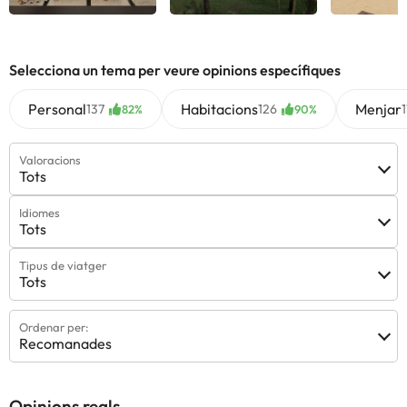
Veure totes
Veure totes
Veure
Selecciona un tema per veure opinions específiques
Personal
Habitacions
Menjar
137
126
1
82%
90%
Valoracions
Tots
Idiomes
Tots
Tipus de viatger
Tots
Ordenar per:
Recomanades
Opinions reals