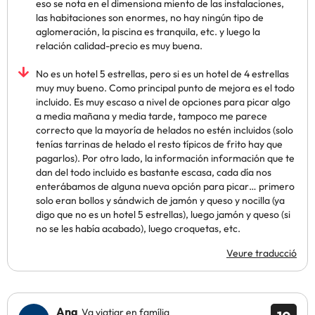
eso se nota en el dimensiona miento de las instalaciones,
las habitaciones son enormes, no hay ningún tipo de
aglomeración, la piscina es tranquila, etc. y luego la
relación calidad-precio es muy buena.
No es un hotel 5 estrellas, pero si es un hotel de 4 estrellas
muy muy bueno. Como principal punto de mejora es el todo
incluido. Es muy escaso a nivel de opciones para picar algo
a media mañana y media tarde, tampoco me parece
correcto que la mayoría de helados no estén incluidos (solo
tenías tarrinas de helado el resto típicos de frito hay que
pagarlos). Por otro lado, la información información que te
dan del todo incluido es bastante escasa, cada día nos
enterábamos de alguna nueva opción para picar… primero
solo eran bollos y sándwich de jamón y queso y nocilla (ya
digo que no es un hotel 5 estrellas), luego jamón y queso (si
no se les había acabado), luego croquetas, etc.
Veure traducció
Ana
Va viatjar en família