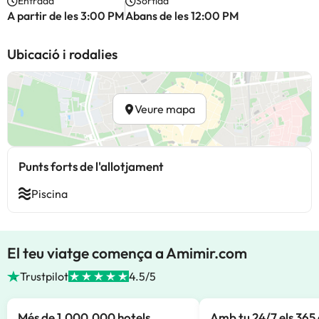
Entrada
Sortida
A partir de les 3:00 PM
Abans de les 12:00 PM
Ubicació i rodalies
Veure mapa
Punts forts de l'allotjament
Piscina
El teu viatge comença a Amimir.com
Trustpilot
4.5/5
Més de 1.000.000 hotels
Amb tu 24/7 els 365 