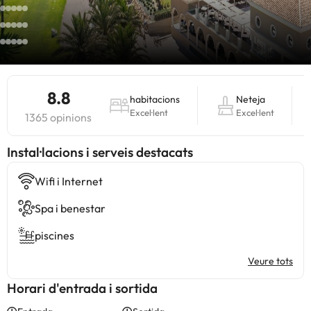
8.8
habitacions
Neteja
Excel·lent
Excel·lent
1365 opinions
Instal·lacions i serveis destacats
Wifi i Internet
Spa i benestar
piscines
Veure tots
Horari d'entrada i sortida