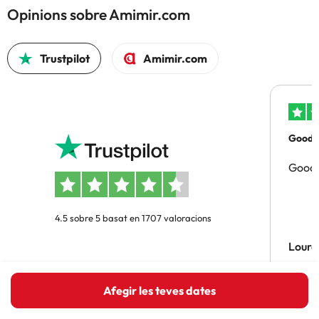
Opinions sobre Amimir.com
Trustpilot
Amimir.com
Good p
Good 
4.5 sobre 5 basat en 1707 valoracions
Lourd
Afegir les teves dates