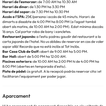
Horari de l'esmorzar:
de 7:00 AM ha 10:30 AM
Horari de dinar:
de 1:30 PM ha 3:30 PM
Horari del sopar:
de 7:30 PM ha 10:30 PM
Accés a l'SPA:
25€/persona i accés de 45 minuts. Horari: de
dimarts a dissabte de 4:00 PM ha 8:00 PM (a l'agost també
obert als matins, de 10:00 AM ha 2:00 PM). Edat mínima daccés:
16 anys. Cal portar roba de bany i xancletes.
Restaurant japonès:
a l'estiu podreu gaudir del restaurant a la
carta japonès de l'hotel. No us oblideu de reservar en cas de voler
sopar allà! Recorda que no està inclòs al Tot Inclòs.
Bar Casa Club de Golf:
obert de 9:00 AM ha 5:00 PM.
Bar Hall:
obert de 5:00 PM ha 12:00 AM.
Piscines exteriors:
de 10:00 AM ha 2:00 PM hi de 4:00 PM ha
8:00 PM (obertes en temporada d'estiu).
Pista de pàdel:
ús gratuït. A la recepció podràs reservar cita i et
facilitaran l´equipament per poder jugar.
Aparcament