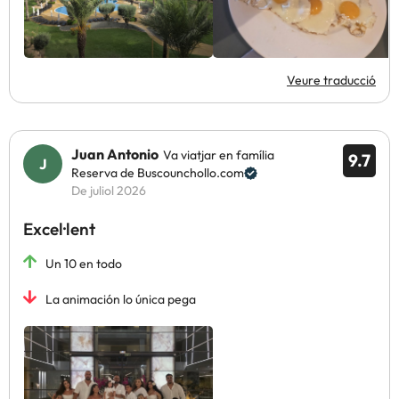
Veure traducció
Juan Antonio
Va viatjar en família
9.7
Reserva de Buscounchollo.com
De juliol 2026
Excel·lent
Un 10 en todo
La animación lo única pega