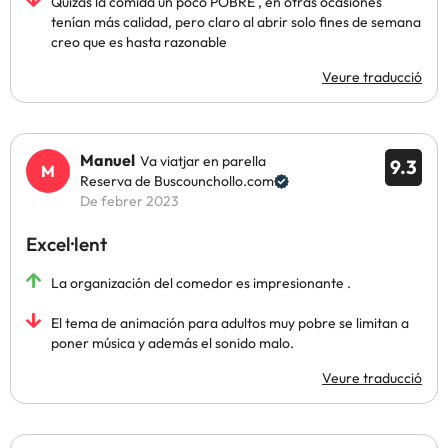
Quizás la comida un poco POBRE , en otras ocasiones
tenían más calidad, pero claro al abrir solo fines de semana
creo que es hasta razonable
Veure traducció
Manuel
Va viatjar en parella
9.3
Reserva de Buscounchollo.com
De febrer 2023
Excel·lent
La organización del comedor es impresionante .
El tema de animación para adultos muy pobre se limitan a
poner música y además el sonido malo.
Veure traducció