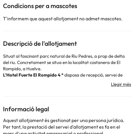
Condicions per a mascotes
T'informem que aquest allotjament no admet mascotes.
Descripció de l'allotjament
Situat al fascinant parc natural de Riu Pedres, a prop de delta
del riu. Concretament se situa en la localitat costanera de El
Rompido, a Huelva.
L'Hotel Fuerte El Rompido 4 *
disposa de recepció, servei de
restaurant, connexió wifi, pàrquing, així com zones enjardinades i
diverses piscines a l'aire lliure genial!
Les habitacions són àmplies i disposen de televisió, telèfon,
connexió wifi, caixa forta i bany complet amb dutxa o banyera i
assecador. A més, totes elles disposen de balcó amb vistes :-) No
Informació legal
t'ho pots perdre!
La platja estarà a tan sols 5 metres de l'hotel :) A més, pots
Aquest allotjament és gestionat per una persona jurídica.
aprofitar la teva estada per fer una passejada pel Inici de la
Per tant, la prestació del servei d'allotjament es fa en el
Senda de el Riu Pedres a uns 5 metres.
marc d'una activitat empresarial o professional.