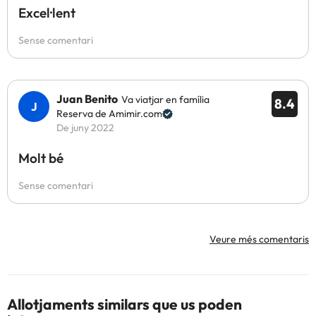
Excel·lent
Sense comentari
Juan Benito
Va viatjar en família
8.4
Reserva de Amimir.com
De juny 2022
Molt bé
Sense comentari
Veure més comentaris
Allotjaments similars que us poden