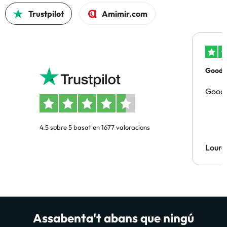
Trustpilot
Amimir.com
Good p
Good 
4.5 sobre 5 basat en 1677 valoracions
Lourd
Assabenta't abans que ningú