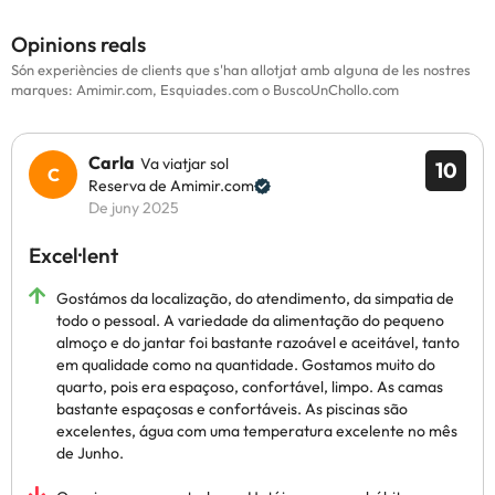
Opinions reals
Són experiències de clients que s'han allotjat amb alguna de les nostres
marques: Amimir.com, Esquiades.com o BuscoUnChollo.com
Carla
Va viatjar sol
10
Reserva de Amimir.com
De juny 2025
Excel·lent
Gostámos da localização, do atendimento, da simpatia de
todo o pessoal. A variedade da alimentação do pequeno
almoço e do jantar foi bastante razoável e aceitável, tanto
em qualidade como na quantidade. Gostamos muito do
quarto, pois era espaçoso, confortável, limpo. As camas
bastante espaçosas e confortáveis. As piscinas são
excelentes, água com uma temperatura excelente no mês
de Junho.