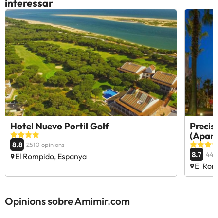
interessar
Hotel Nuevo Portil Golf
Precis
(Apart
8.8
2510 opinions
8.7
4471
El Rompido, Espanya
El Rom
Opinions sobre Amimir.com