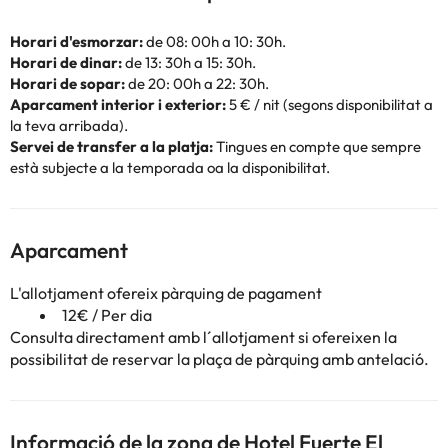
Horari d'esmorzar:
de 08: 00h a 10: 30h.
Horari de dinar:
de 13: 30h a 15: 30h.
Horari de sopar:
de 20: 00h a 22: 30h.
Aparcament interior i exterior:
5 € / nit (segons disponibilitat a
la teva arribada).
Servei de transfer a la platja:
Tingues en compte que sempre
està subjecte a la temporada oa la disponibilitat.
Aparcament
L'allotjament ofereix pàrquing de pagament
12€ / Per dia
Consulta directament amb l´allotjament si ofereixen la
possibilitat de reservar la plaça de pàrquing amb antelació.
Informació de la zona de Hotel Fuerte El