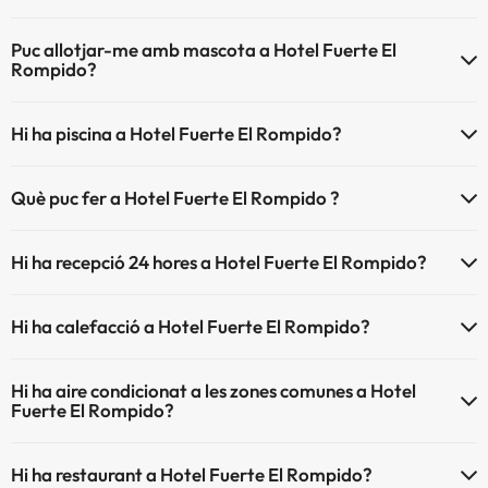
El Hotel Fuerte El Rompido disposa de Wi-Fi.
Puc allotjar-me amb mascota a Hotel Fuerte El
Rompido?
Hotel Fuerte El Rompido no admet mascotes.
Hi ha piscina a Hotel Fuerte El Rompido?
Sí, Hotel Fuerte El Rompido té piscina (aquest servei pot ser de
Què puc fer a Hotel Fuerte El Rompido ?
pagament) Aquí tens més info sobre la piscina i altres instal·lacions.
L'Hotel Fuerte El Rompido disposa de les següents activitats (algunes
Piscina a l'aire lliure (temporada d'estiu)
Hi ha recepció 24 hores a Hotel Fuerte El Rompido?
poden ser de pagament).
Piscina a l'aire lliure (tota la temporada)
Sí, Hotel Fuerte El Rompido té recepció 24 hores.
Massatgista
Hi ha calefacció a Hotel Fuerte El Rompido?
Sí, Hotel Fuerte El Rompido té calefacció a les zones comunes.
Hi ha aire condicionat a les zones comunes a Hotel
Fuerte El Rompido?
Sí, Hotel Fuerte El Rompido té aire condicionat a les zones comunes.
Hi ha restaurant a Hotel Fuerte El Rompido?