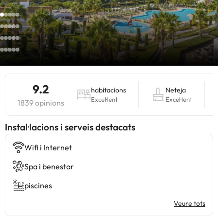
9.2
habitacions
Neteja
Excel·lent
Excel·lent
1839 opinions
Instal·lacions i serveis destacats
Wifi i Internet
Spa i benestar
piscines
Veure tots