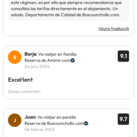
Veure traducció
Borja
Va viatjar en família
9.1
Reserva de Amimir.com
De juny 2024
Excel·lent
Sense comentari
Juan
Va viatjar en parella
9.7
Reserva de Buscounchollo.com
De febrer 2023