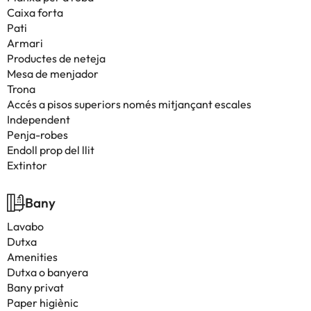
Caixa forta
Pati
Armari
Productes de neteja
Mesa de menjador
Trona
Accés a pisos superiors només mitjançant escales
Independent
Penja-robes
Endoll prop del llit
Extintor
Bany
Lavabo
Dutxa
Amenities
Dutxa o banyera
Bany privat
Paper higiènic