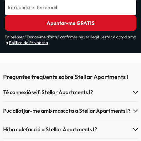
Introdueix el teu email
Apuntar-me GRATIS
En prémer “Donar-me d'alta” confirmes haver llegit i estar d'acord amb
la
Política de Privadesa
Preguntes freqüents sobre Stellar Apartments I
Té connexió wifi Stellar Apartments I?
El Stellar Apartments I disposa de Wi-Fi.
Puc allotjar-me amb mascota a Stellar Apartments I?
A Stellar Apartments I s'admeten mascotes (prèvia petició i de
Hi ha calefacció a Stellar Apartments I?
pagament directe a l'hotel). Consulta les condicions.