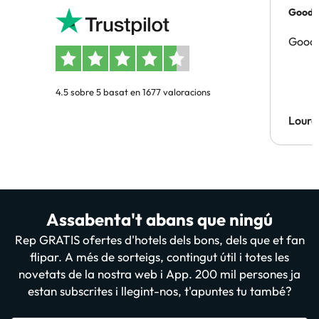
Good p
Good 
4.5 sobre 5 basat en 1677 valoracions
Lourd
Assabenta't abans que ningú
Rep GRATIS ofertes d'hotels dels bons, dels que et fan
flipar. A més de sorteigs, contingut útil i totes les
novetats de la nostra web i App. 200 mil persones ja
estan subscrites i llegint-nos, t'apuntes tu també?