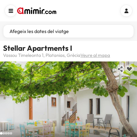
Afegeix les dates del viatge
Stellar Apartments I
Vassou Timeleonta 1, Platanias, Grècia
Veure al mapa