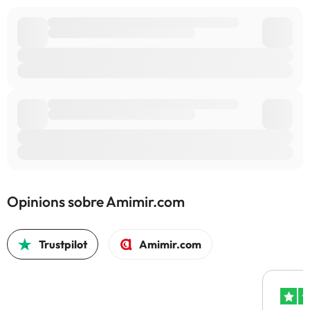
Alguns dels serveis detallats poden ser de pagament. Podeu
consultar les vostres tarifes directament a l'establiment. Tota la
informació d'aquesta fitxa està subjecta a canvis per part de
l'allotjament. Si tens dubtes, contacta'ns.
Opinions sobre Amimir.com
Trustpilot
Amimir.com