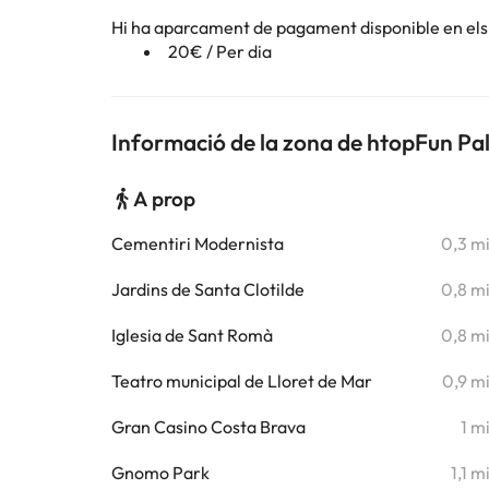
Hi ha aparcament de pagament disponible en els 
20€ / Per dia
Informació de la zona de htopFun P
A prop
Cementiri Modernista
0,3 m
Jardins de Santa Clotilde
0,8 m
Iglesia de Sant Romà
0,8 m
Teatro municipal de Lloret de Mar
0,9 m
Gran Casino Costa Brava
1 m
Gnomo Park
1,1 m