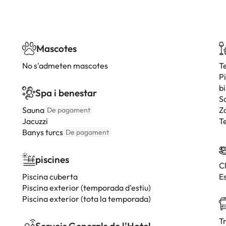
Mascotes
No s'admeten mascotes
T
P
bi
Spa i benestar
S
Sauna
Z
De pagament
Jacuzzi
T
Banys turcs
De pagament
piscines
C
Piscina cuberta
E
Piscina exterior (temporada d'estiu)
Piscina exterior (tota la temporada)
T