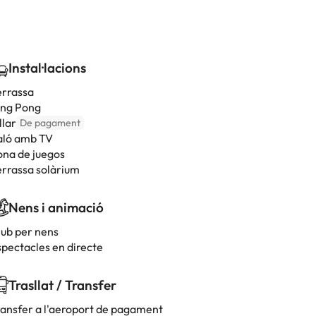
Instal·lacions
errassa
ing Pong
llar
De pagament
aló amb TV
ona de juegos
errassa solàrium
Nens i animació
lub per nens
spectacles en directe
Trasllat / Transfer
ransfer a l'aeroport de pagament