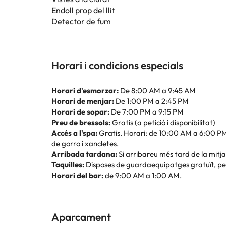
Endoll prop del llit
Detector de fum
Horari i condicions especials
Horari d'esmorzar:
De 8:00 AM a 9:45 AM
Horari de menjar:
De 1:00 PM a 2:45 PM
Horari de sopar:
De 7:00 PM a 9:15 PM
Preu de bressols:
Gratis (a petició i disponibilitat)
Accés a l'spa:
Gratis. Horari: de 10:00 AM a 6:00 PM. 
de gorro i xancletes.
Arribada tardana:
Si arribareu més tard de la mitja
Taquilles:
Disposes de guardaequipatges gratuït, però
Horari del bar:
de 9:00 AM a 1:00 AM.
Aparcament