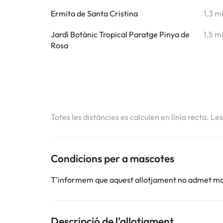
Ermita de Santa Cristina
1,3 m
Jardí Botànic Tropical Paratge Pinya de
1,5 m
Rosa
Totes les distàncies es calculen en línia recta. Le
Condicions per a mascotes
T'informem que aquest allotjament no admet m
Descripció de l'allotjament