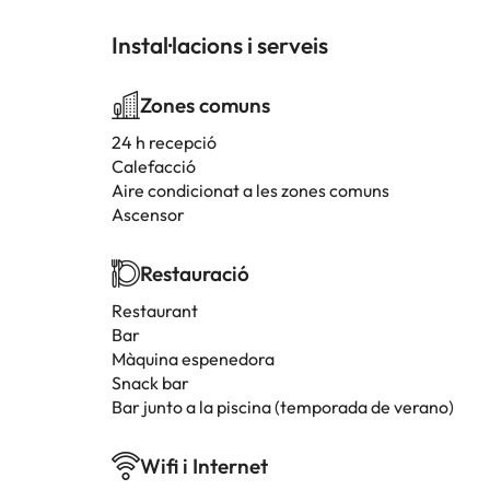
Instal·lacions i serveis
Zones comuns
24 h recepció
Calefacció
Aire condicionat a les zones comuns
Ascensor
Restauració
Restaurant
Bar
Màquina espenedora
Snack bar
Bar junto a la piscina (temporada de verano)
Wifi i Internet