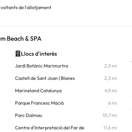
voltants de l'allotjament
alm Beach & SPA
Llocs d'interès
i
Jardí Botànic Marimurtra
2,3 mi
i
Castell de Sant Joan | Blanes
2,3 mi
i
Marineland Catalunya
4,9 mi
i
Parque Francesc Maciá
6 mi
i
Parc Dalmau
10,7 mi
i
Centre d'Interpretació del Far de
11,6 mi