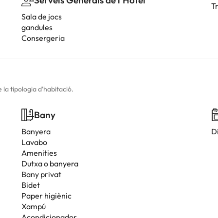
Serveis Generals de l'Hotel
Tr
Sala de jocs
gandules
Consergeria
la tipologia d'habitació.
Bany
Banyera
D
Lavabo
Amenities
Dutxa o banyera
Bany privat
Bidet
Paper higiènic
Xampú
Acondicionador