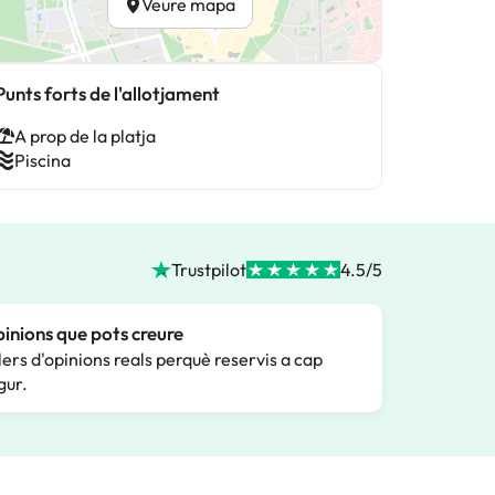
Veure mapa
Punts forts de l'allotjament
A prop de la platja
Piscina
Trustpilot
4.5/5
inions que pots creure
lers d'opinions reals perquè reservis a cap
gur.