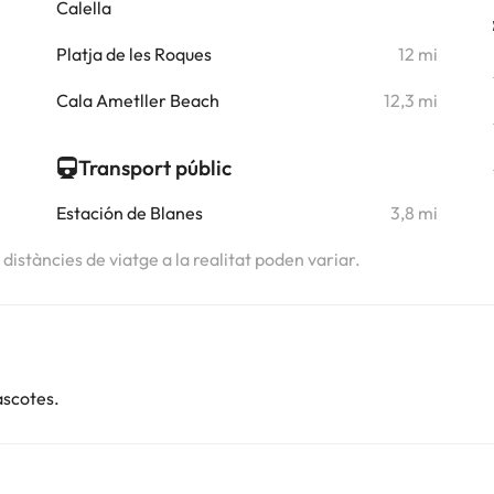
Calella
i
Platja de les Roques
12 mi
i
Cala Ametller Beach
12,3 mi
Transport públic
Estación de Blanes
3,8 mi
s distàncies de viatge a la realitat poden variar.
ascotes.