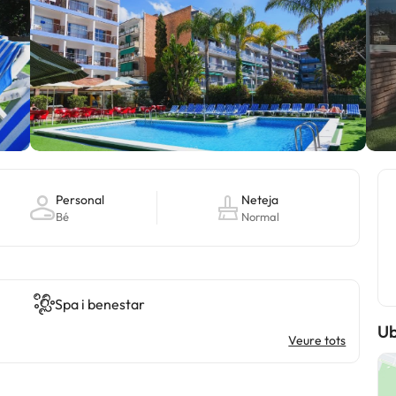
Personal
Neteja
Bé
Normal
Spa i benestar
Ub
Veure tots