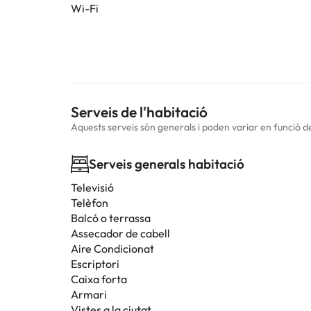
Wi-Fi
Serveis de l'habitació
Aquests serveis són generals i poden variar en funció de 
Serveis generals habitació
Televisió
Telèfon
Balcó o terrassa
Assecador de cabell
Aire Condicionat
Escriptori
Caixa forta
Armari
Vistes a la ciutat