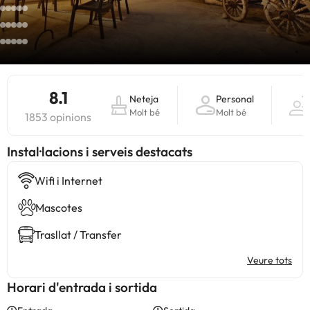
8.1
Neteja
Personal
Molt bé
Molt bé
1853 opinions
Instal·lacions i serveis destacats
Wifi i Internet
Mascotes
Trasllat / Transfer
Veure tots
Horari d'entrada i sortida