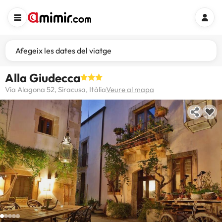
Afegeix les dates del viatge
Alla Giudecca
Via Alagona 52, Siracusa, Itàlia
Veure al mapa