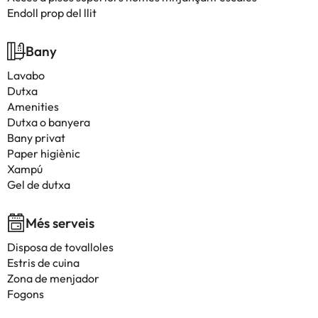
Endoll prop del llit
Bany
Lavabo
Dutxa
Amenities
Dutxa o banyera
Bany privat
Paper higiènic
Xampú
Gel de dutxa
Més serveis
Disposa de tovalloles
Estris de cuina
Zona de menjador
Fogons