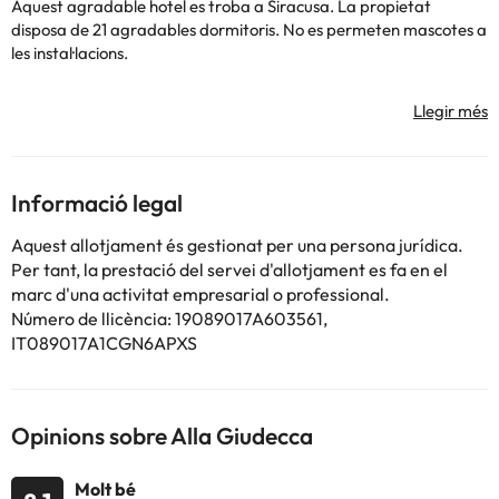
Aquest agradable hotel es troba a Siracusa. La propietat
disposa de 21 agradables dormitoris. No es permeten mascotes a
les instal·lacions.
Alguns dels serveis detallats poden ser de pagament. Podeu
consultar les vostres tarifes directament a l'establiment. Tota la
Informació legal
informació d'aquesta fitxa està subjecta a canvis per part de
l'allotjament. Si tens dubtes, contacta'ns.
Aquest allotjament és gestionat per una persona jurídica.
Per tant, la prestació del servei d'allotjament es fa en el
marc d'una activitat empresarial o professional.
Número de llicència: 19089017A603561,
IT089017A1CGN6APXS
Opinions sobre Alla Giudecca
Molt bé