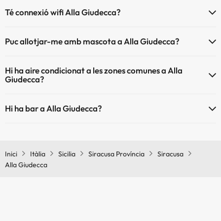
Té connexió wifi Alla Giudecca?
El Alla Giudecca disposa de Wi-Fi.
Puc allotjar-me amb mascota a Alla Giudecca?
A Alla Giudecca s'admeten mascotes (prèvia petició i de pagament
Hi ha aire condicionat a les zones comunes a Alla
directe a l'hotel). Consulta les condicions.
Giudecca?
Sí, Alla Giudecca té aire condicionat a les zones comunes.
Hi ha bar a Alla Giudecca?
Sí, Alla Giudecca té bar.
Inici
Itàlia
Sicilia
Siracusa Província
Siracusa
Alla Giudecca