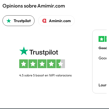
Opinions sobre Amimir.com
Trustpilot
Amimir.com
Good p
Good 
4.5 sobre 5 basat en 1691 valoracions
Lourd