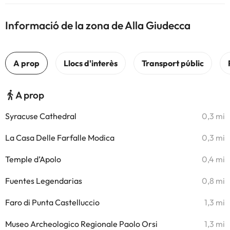
Informació de la zona de Alla Giudecca
A prop
Syracuse Cathedral
0,3 mi
La Casa Delle Farfalle Modica
0,3 mi
Temple d’Apolo
0,4 mi
Fuentes Legendarias
0,8 mi
Faro di Punta Castelluccio
1,3 mi
Museo Archeologico Regionale Paolo Orsi
1,3 mi