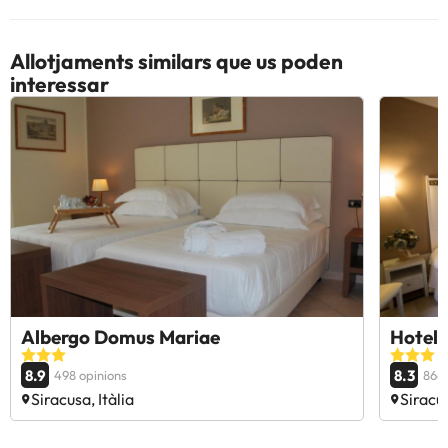
Allotjaments similars que us poden
interessar
Albergo Domus Mariae
Hotel 
8.9
8.3
498 opinions
866 
Siracusa, Itàlia
Siracus