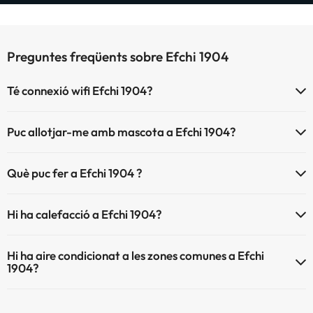
Preguntes freqüents sobre Efchi 1904
Té connexió wifi Efchi 1904?
El Efchi 1904 disposa de Wi-Fi.
Puc allotjar-me amb mascota a Efchi 1904?
A Efchi 1904 s'admeten mascotes (prèvia petició i de pagament
Què puc fer a Efchi 1904 ?
directe a l'hotel). Consulta les condicions.
L'Efchi 1904 disposa de les següents activitats (algunes poden ser de
Hi ha calefacció a Efchi 1904?
pagament).
Sí, Efchi 1904 té calefacció a les zones comunes.
Massatgista
Hi ha aire condicionat a les zones comunes a Efchi
1904?
Sí, Efchi 1904 té aire condicionat a les zones comunes.