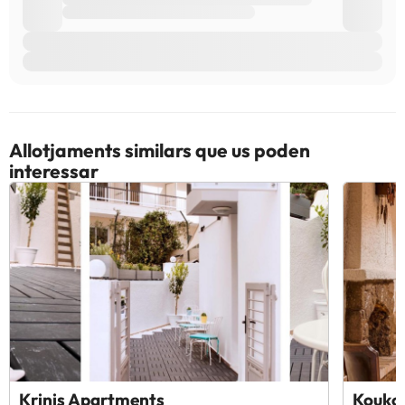
Allotjaments similars que us poden
interessar
Krinis Apartments
Koukos