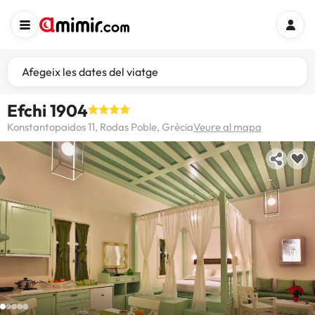
Afegeix les dates del viatge
Efchi 1904
Konstantopaidos 11, Rodas Poble, Grècia
Veure al mapa