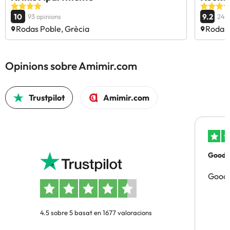
10
9.2
93 opinions
246 
Rodas Poble, Grècia
Rodas 
Opinions sobre Amimir.com
Trustpilot
Amimir.com
Good p
Good 
4.5 sobre 5 basat en 1677 valoracions