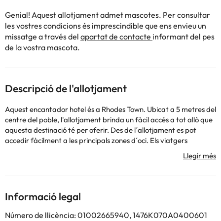
Genial! Aquest allotjament admet mascotes. Per consultar
les vostres condicions és imprescindible que ens envieu un
missatge a través del
apartat de contacte
informant del pes
de la vostra mascota.
Descripció de l'allotjament
Aquest encantador hotel és a Rhodes Town. Ubicat a 5 metres del
centre del poble, l'allotjament brinda un fàcil accés a tot allò que
aquesta destinació té per oferir. Des de l´allotjament es pot
accedir fàcilment a les principals zones d´oci. Els viatgers
trobaran el camp de golf més proper a 18,2 km de l'allotjament.
Els visitants trobaran parades de transport públic des d'on
explorar la zona a 27 metres. la propietat és a 35 metres de la
platja més propera. Els viatgers trobaran l´aeroport a 13. 8 km.
La propietat és a 1,2 km del port. Aquells que vulguin escapar del
Informació legal
tràfec de la rutina diària, trobaran repòs i tranquil·litat en aquest
allotjament. Aquest allotjament va ser renovat per última
Número de llicència: 01002665940, 1476K070A0400601