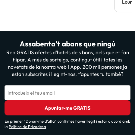
Lourd
Assabenta't abans que ningú
Rep GRATIS ofertes d'hotels dels bons, dels que et fan
flipar. A més de sorteigs, contingut útil i totes les
novetats de la nostra web i App. 200 mil persones ja
estan subscrites i llegint-nos, t'apuntes tu també?
Introdueix el teu email
Apuntar-me GRATIS
En prémer “Donar-me d'alta” confirmes haver llegit i estar d'acord amb
la
Política de Privadesa