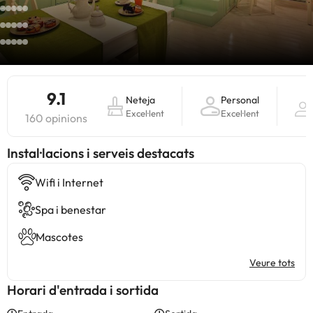
9.1
Neteja
Personal
Excel·lent
Excel·lent
160 opinions
Instal·lacions i serveis destacats
Wifi i Internet
Spa i benestar
Mascotes
Veure tots
Horari d'entrada i sortida