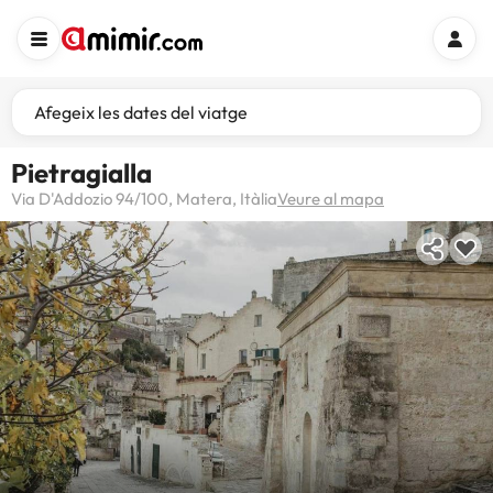
Afegeix les dates del viatge
Pietragialla
Via D'Addozio 94/100, Matera, Itàlia
Veure al mapa