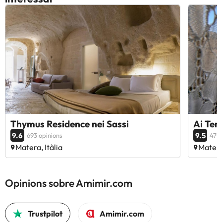
Thymus Residence nei Sassi
Ai Ter
9.6
9.5
693 opinions
479 
Matera, Itàlia
Matera,
Opinions sobre Amimir.com
Trustpilot
Amimir.com