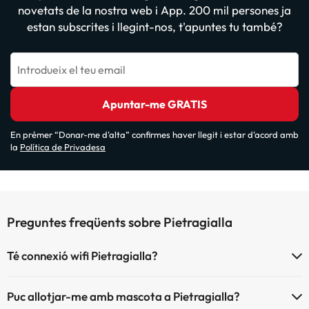
novetats de la nostra web i App. 200 mil persones ja
estan subscrites i llegint-nos, t'apuntes tu també?
Introdueix el teu email
Apuntar-me GRATIS
En prémer “Donar-me d'alta” confirmes haver llegit i estar d'acord amb
la
Política de Privadesa
Preguntes freqüents sobre Pietragialla
Té connexió wifi Pietragialla?
El Pietragialla disposa de Wi-Fi.
Puc allotjar-me amb mascota a Pietragialla?