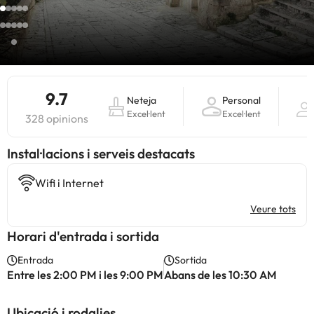
9.7
Neteja
Personal
Excel·lent
Excel·lent
328 opinions
Instal·lacions i serveis destacats
Wifi i Internet
Veure tots
Horari d'entrada i sortida
Entrada
Sortida
Entre les 2:00 PM i les 9:00 PM
Abans de les 10:30 AM
Ubicació i rodalies