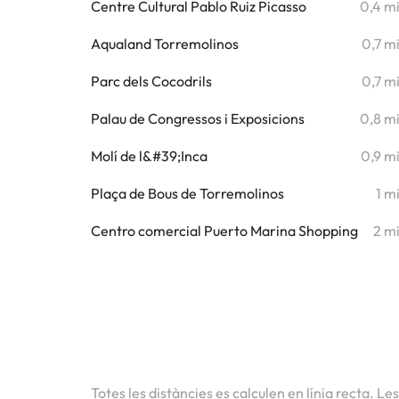
Centre Cultural Pablo Ruiz Picasso
0,4 m
Aqualand Torremolinos
0,7 m
Parc dels Cocodrils
0,7 m
Palau de Congressos i Exposicions
0,8 m
Molí de l&#39;Inca
0,9 m
Plaça de Bous de Torremolinos
1 m
Centro comercial Puerto Marina Shopping
2 m
Totes les distàncies es calculen en línia recta. Le