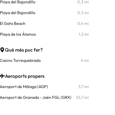
Playa del Bajondillo
0,3 mi
Playa del Bajondillo
0,3 mi
El Gato Beach
0,4 mi
Playa de los Álamos
1,3 mi
Què més puc fer?
Casino Torrequebrada
4 mi
Aeroports propers
Aeroport de Màlaga (AGP)
3,7 mi
Aeroport de Granada - Jaén FGL (GRX)
55,7 mi