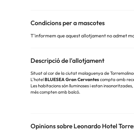
Condicions per a mascotes
T'informem que aquest allotjament no admet m
Descripció de l'allotjament
Situat al cor de la ciutat malaguenya de Torremolinos,
L'hotel
BLUESEA Gran Cervantes
compta amb recepc
Les habitacions són lluminoses i estan insonoritzades
més compten amb balcó.
Podràs gaudir de la zona, visitar el Parc de la Bateri
Reserva ja a l'hotel
BLUESEA Gran Cervantes
i gau
Opinions sobre Leonardo Hotel Torre
Alguns dels serveis detallats poden ser de pagament. 