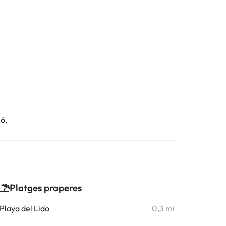
ió.
Platges properes
Playa del Lido
0,3 mi