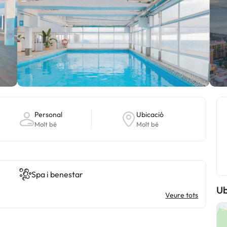
Personal
Ubicació
Molt bé
Molt bé
Spa i benestar
Ub
Veure tots