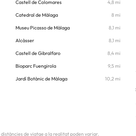
i
Castell de Colomares
4,8 mi
i
Catedral de Màlaga
8 mi
i
Museu Picasso de Màlaga
8,1 mi
i
Alcàsser
8,1 mi
i
Castell de Gibralfaro
8,4 mi
i
Bioparc Fuengirola
9,5 mi
i
Jardí Botànic de Màlaga
10,2 mi
s distàncies de viatge a la realitat poden variar.