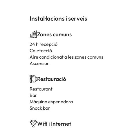
Instal·lacions i serveis
Zones comuns
24 h recepció
Calefacció
Aire condicionat a les zones comuns
Ascensor
Restauració
Restaurant
Bar
Màquina espenedora
Snack bar
Wifi i Internet