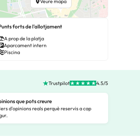
Veure mapa
Punts forts de l'allotjament
A prop de la platja
Aparcament intern
Piscina
Trustpilot
4.5/5
inions que pots creure
lers d'opinions reals perquè reservis a cap
gur.