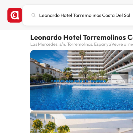
Cerca
ciutat,
hotel
o
Leonardo Hotel Torremolinos C
destinació
Las Mercedes, s/n, Torremolinos, Espanya
Veure al 