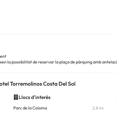
ment
en la possibilitat de reservar la plaça de pàrquing amb antelac
otel Torremolinos Costa Del Sol
Llocs d'interès
i
Parc de la Coloma
2,8 mi