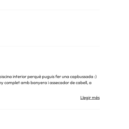
piscina interior perquè puguis fer una capbussada :)
 bany complet amb banyera i assecador de cabell, a
a platja del Bajondillo a uns 650 metres a peu
 la informació d'aquesta fitxa està subjecta a canvis