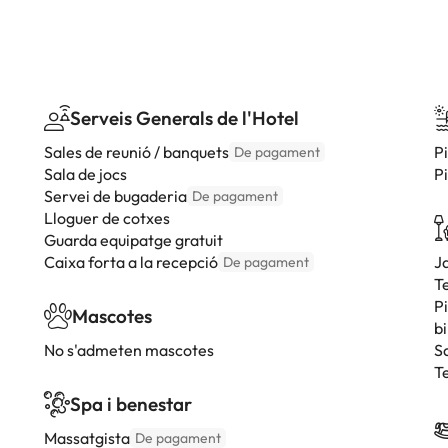
Serveis Generals de l'Hotel
Sales de reunió / banquets
P
De pagament
Sala de jocs
P
Servei de bugaderia
De pagament
Lloguer de cotxes
Guarda equipatge gratuit
Caixa forta a la recepció
J
De pagament
T
P
Mascotes
bi
No s'admeten mascotes
S
T
Spa i benestar
Massatgista
De pagament