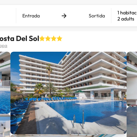
1 habitac
Entrada
Sortida
2 adults
osta Del Sol
mapa