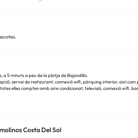
ascotes.
 a 5 minuts a peu de la platja de Bajondillo.
ió, servei de restaurant, connexió wifi, pàrquing interior, així com 
, totes elles compten amb aire condicionat, televisió, connexió wifi,
a a uns 3 km amb cotxe, o bé descansar, prendre el sol i banyar-te a l
deix d'una estada a la costa del sol.
molinos Costa Del Sol
Podeu consultar les vostres tarifes directament a l'establiment. Tota