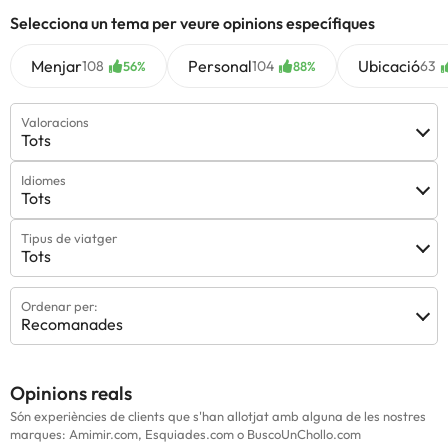
Selecciona un tema per veure opinions específiques
Menjar
Personal
Ubicació
108
104
63
56%
88%
Valoracions
Tots
Idiomes
Tots
Tipus de viatger
Tots
Ordenar per:
Recomanades
Opinions reals
Són experiències de clients que s'han allotjat amb alguna de les nostres
marques: Amimir.com, Esquiades.com o BuscoUnChollo.com