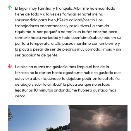
El lugar muy familiar y tranquilo.Albir me ha encantado
tiene de todo y a la vez es familiar.el hotel me ha
sorprendido para bien,b7eka calidad/precio.Los
trabajadores encantadores y resolutivos.La comida
riquísima.Al ser pequeño no tenía un bufet enorme,pero
siempre había variedad y todo buenísimo(sabor,todo en su
punto,a temperatura...)El paseo marítimo con ambiente y
la playa a pesar de ser de piedras muy cómoda,limpia y sin
ser agobiante de gente.
La piscina quizas me gustaría mas limpia,el bar de la
terraza no lo abrían hasta agosto,me hubiera gustado que
estuviera abierto,aunque te dejaban pedir en la cafetería
de abajo y subirlo arriba.Y la playa aunque no estaba
lejos(unos 10 minutos andando)me hubiera gustado mas
cerca.