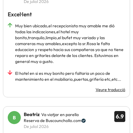
De juliol 2026
Excel·lent
Muy bien ubicado,el recepcionista muy amable me dió
todas las indicaciones,el hotel muy
bonito,tranquilo,limpio,el bufet muy variado y las
camareras muy amables,excepto la sr.Rosa le falta
educacion y respeto hacia sus compañeras ya que no tiene
reparo en gritarles delante de los clientes. Estuvimos en
general muy a gusto.
El hotel en si es muy bonito pero faltaria un poco de
mantenimiento en el mobiliario,puertas,grifería etc,etc...
Veure traducció
Beatriz
Va viatjar en parella
6.9
Reserva de Buscounchollo.com
De juliol 2026