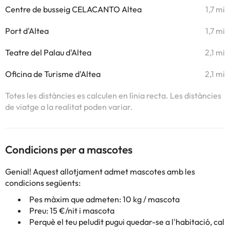
Centre de busseig CELACANTO Altea
1,7 mi
Port d'Altea
1,7 mi
Teatre del Palau d'Altea
2,1 mi
Oficina de Turisme d'Altea
2,1 mi
Totes les distàncies es calculen en línia recta. Les distàncies
de viatge a la realitat poden variar.
Condicions per a mascotes
Genial! Aquest allotjament admet mascotes amb les
condicions següents:
Pes màxim que admeten: 10 kg / mascota
Preu: 15 €/nit i mascota
Perquè el teu peludit pugui quedar-se a l'habitació, cal