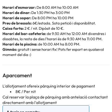
Horari d'esmorzar:
De 8:00 AM ha 10:00 AM
Horari de dinar:
De 1:30 PM ha 3:00 PM
Horari de sopar:
De 8:00 PM ha 10:00 PM
Preu de bressols:
6€/estada. Sota petició i disponibilitat.
Caixa forta:
2 € / nit. Dipòsit de 10 €.
Horari del bar-cafeteria:
de 9:30 AM ha 12:00 AM divendres i
dissabtes, la resta de dies l'horari és de 9:30 AM ha 11:00 PM.
Horari de la piscina:
de 10:00 AM ha 8:00 PM.
Gimnàs:
gratuït i sense horari fix! Pots fer esport en qualsevol
moment del dia :)
Aparcament
L'allotjament ofereix pàrquing interior de pagament
8€ / Per nit
Cal reservar la plaça de pàrquing amb antelació contactant
directament amb l'allotjament