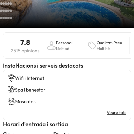
7.8
Personal
Qualitat-Preu
Molt bé
Molt bé
2515 opinions
Instal·lacions i serveis destacats
Wifi i Internet
Spa i benestar
Mascotes
Veure tots
Horari d'entrada i sortida