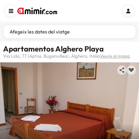
Afegeix les dates del viatge
Apartamentos Alghero Playa
Via Lido, 77 (Aptos. Buganvillea), Alghero, Itàlia
Veure al mapa