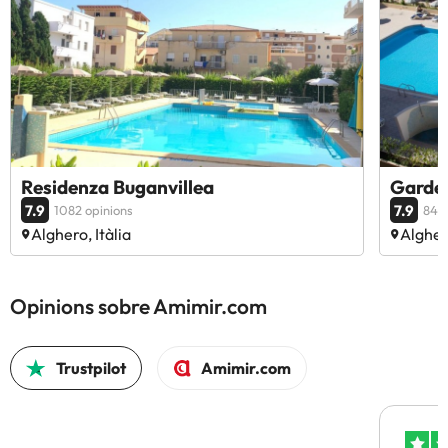
Residenza Buganvillea
Garde
7.9
7.9
1082 opinions
843 
Alghero, Itàlia
Alghero
Opinions sobre Amimir.com
Trustpilot
Amimir.com