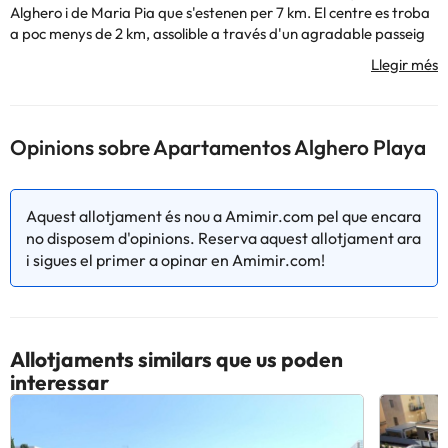
Alghero i de Maria Pia que s'estenen per 7 km. El centre es troba
a poc menys de 2 km, assolible a través d'un agradable passeig
marítim.
Apartaments:
distribuïts en 4 complexos disposen de zona cuina
(elèctrica) i sofà llit al saló, TV, balcó o petit pati equipat. 2
habitacions: 1 habitació de matrimoni i saló amb sofà-llit
Serveis:
recepció (9:3 - 12:3 i 16: - 18:), accés a les piscines.
Opinions sobre Apartamentos Alghero Playa
Distàncies:
de la mar - a 2 / 1mts platja de sorra; del centre - 1.5
/ 1.8 km. (A prop dels apartaments trobareu bars, restaurants,
supermercat, parada bus, farmàcia).
Aquest allotjament és nou a Amimir.com pel que encara
no disposem d'opinions. Reserva aquest allotjament ara
Alguns dels serveis detallats poden ser de pagament. Podeu
i sigues el primer a opinar en Amimir.com!
consultar les vostres tarifes directament a l'establiment. Tota la
informació d'aquesta fitxa està subjecta a canvis per part de
l'allotjament. Si tens dubtes, contacta'ns.
Allotjaments similars que us poden
interessar