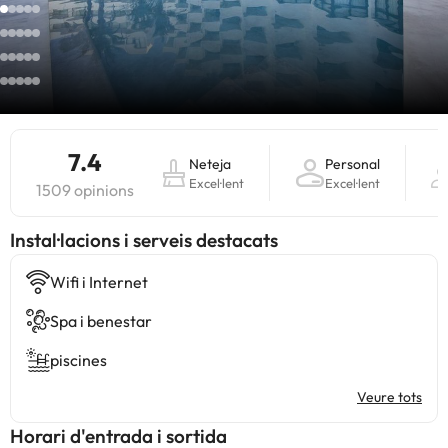
7.4
Neteja
Personal
Excel·lent
Excel·lent
1509 opinions
Instal·lacions i serveis destacats
Wifi i Internet
Spa i benestar
piscines
Veure tots
Horari d'entrada i sortida