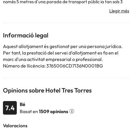
només 5 metres d'una parada de transport públic ia tan sols 3
km de l'aeroport. Aquest deliciós establiment emana elegància i
sofisticació, rebent els seus clients en el relaxant ambient del seu
interior. Les habitacions estan decorades amb gust i disposen de
totes les comoditats modernes per a un major confort. Els
viatgers quedaran impressionats per les magnífiques
Informació legal
instal·lacions que ofereix aquest meravellós hotel.
Aquest allotjament és gestionat per una persona jurídica.
Per tant, la prestació del servei d'allotjament es fa en el
Alguns dels serveis detallats poden ser de pagament. Podeu
marc d'una activitat empresarial o professional.
consultar les vostres tarifes directament a l'establiment. Tota la
Número de llicència: 3765006CD7136N0001BG
informació d'aquesta fitxa està subjecta a canvis per part de
l'allotjament. Si tens dubtes, contacta'ns.
Opinions sobre Hotel Tres Torres
Bé
7.4
Basat en
1509 opinions