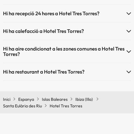
L'Hotel Tres Torres disposa de les següents activitats (algunes poden
Piscina a l'aire lliure (temporada d'estiu)
Hi ha recepció 24 hores a Hotel Tres Torres?
ser de pagament).
Sí, Hotel Tres Torres té recepció 24 hores.
Massatgista
Hi ha calefacció a Hotel Tres Torres?
Sí, Hotel Tres Torres té calefacció a les zones comunes.
Hi ha aire condicionat a les zones comunes a Hotel Tres
Torres?
Sí, Hotel Tres Torres té aire condicionat a les zones comunes.
Hi ha restaurant a Hotel Tres Torres?
Sí, Hotel Tres Torres té restaurant.
Inici
Espanya
Islas Baleares
Ibiza (Illa)
Santa Eulària des Riu
Hotel Tres Torres