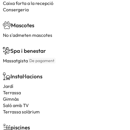
Caixa forta a la recepció
Consergeria
Mascotes
No s'admeten mascotes
Spa i benestar
Massatgista
De pagament
Instal·lacions
Jardí
Terrassa
Gimnàs
Saló amb TV
Terrassa solàrium
piscines