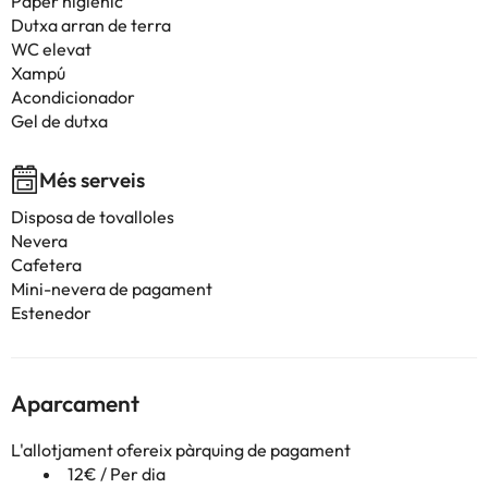
Paper higiènic
Dutxa arran de terra
WC elevat
Xampú
Acondicionador
Gel de dutxa
Més serveis
Disposa de tovalloles
Nevera
Cafetera
Mini-nevera de pagament
Estenedor
Aparcament
L'allotjament ofereix pàrquing de pagament
12€ / Per dia