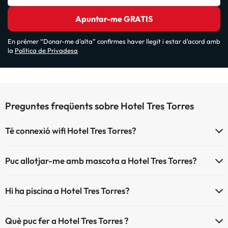
Apuntar-me GRATIS
En prémer “Donar-me d'alta” confirmes haver llegit i estar d'acord amb
la
Política de Privadesa
Preguntes freqüents sobre Hotel Tres Torres
Té connexió wifi Hotel Tres Torres?
El Hotel Tres Torres disposa de Wi-Fi.
Puc allotjar-me amb mascota a Hotel Tres Torres?
Hotel Tres Torres no admet mascotes.
Hi ha piscina a Hotel Tres Torres?
Sí, Hotel Tres Torres té piscina (aquest servei pot ser de pagament)
Què puc fer a Hotel Tres Torres ?
Aquí tens més info sobre la piscina i altres instal·lacions.