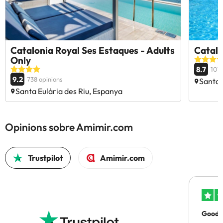
Catalonia Royal Ses Estaques - Adults
Catalo
Only
8.7
1077
9.2
738 opinions
Santa 
Santa Eulària des Riu, Espanya
Opinions sobre Amimir.com
Trustpilot
Amimir.com
Good p