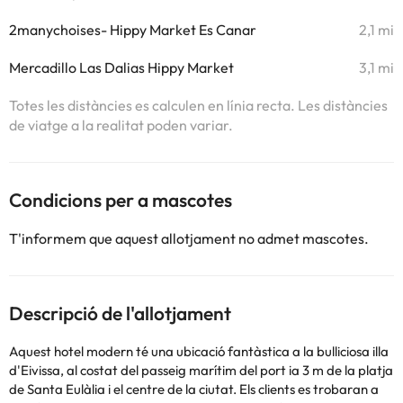
2manychoises- Hippy Market Es Canar
2,1 mi
Mercadillo Las Dalias Hippy Market
3,1 mi
Totes les distàncies es calculen en línia recta. Les distàncies
de viatge a la realitat poden variar.
Condicions per a mascotes
T'informem que aquest allotjament no admet mascotes.
Descripció de l'allotjament
Aquest hotel modern té una ubicació fantàstica a la bulliciosa illa
d'Eivissa, al costat del passeig marítim del port ia 3 m de la platja
de Santa Eulàlia i el centre de la ciutat. Els clients es trobaran a