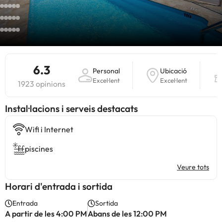
6.3
Personal
Ubicació
Excel·lent
Excel·lent
1923 opinions
Instal·lacions i serveis destacats
Wifi i Internet
piscines
Veure tots
Horari d'entrada i sortida
Entrada
Sortida
A partir de les 4:00 PM
Abans de les 12:00 PM