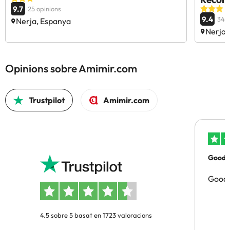
9.7
25 opinions
9.4
340
Nerja, Espanya
Nerja,
Opinions sobre Amimir.com
Trustpilot
Amimir.com
Good p
Good 
4.5 sobre 5 basat en 1723 valoracions