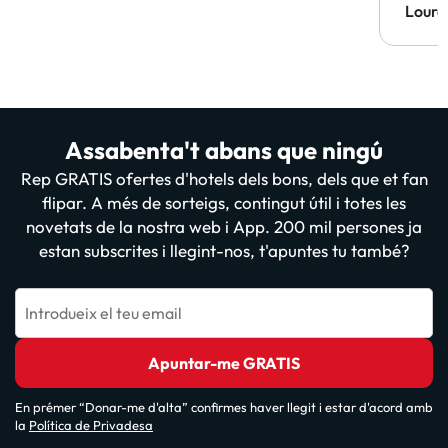
Lourd
Assabenta't abans que ningú
Rep GRATIS ofertes d'hotels dels bons, dels que et fan
flipar. A més de sorteigs, contingut útil i totes les
novetats de la nostra web i App. 200 mil persones ja
estan subscrites i llegint-nos, t'apuntes tu també?
Introdueix el teu email
Apuntar-me GRATIS
En prémer “Donar-me d'alta” confirmes haver llegit i estar d'acord amb
la
Política de Privadesa