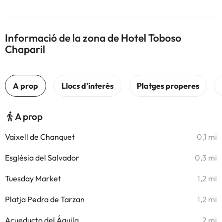
Informació de la zona de Hotel Toboso
Chaparil
A prop
Vaixell de Chanquet
0,1 mi
Església del Salvador
0,3 mi
Tuesday Market
1,2 mi
Platja Pedra de Tarzan
1,2 mi
Acueducto del Águila
2 mi