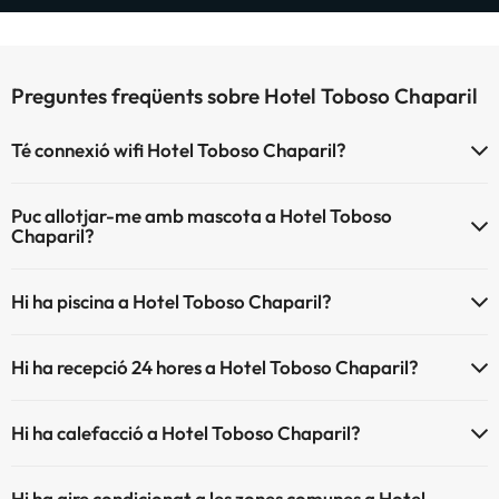
Preguntes freqüents sobre Hotel Toboso Chaparil
Té connexió wifi Hotel Toboso Chaparil?
El Hotel Toboso Chaparil disposa de Wi-Fi.
Puc allotjar-me amb mascota a Hotel Toboso
Chaparil?
Hotel Toboso Chaparil no admet mascotes.
Hi ha piscina a Hotel Toboso Chaparil?
Sí, Hotel Toboso Chaparil té piscina (aquest servei pot ser de
Hi ha recepció 24 hores a Hotel Toboso Chaparil?
pagament) Aquí tens més info sobre la piscina i altres instal·lacions.
Sí, Hotel Toboso Chaparil té recepció 24 hores.
Piscina a l'aire lliure (temporada d'estiu)
Hi ha calefacció a Hotel Toboso Chaparil?
Sí, Hotel Toboso Chaparil té calefacció a les zones comunes.
Hi ha aire condicionat a les zones comunes a Hotel