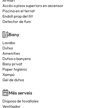
Armari
Accés a pisos superiors en ascensor
Piscina en el terrat
Endoll prop del llit
Detector de fum
Bany
Lavabo
Dutxa
Amenities
Dutxa o banyera
Bany privat
Paper higiènic
Xampú
Gel de dutxa
Més serveis
Disposa de tovalloles
Ventilador