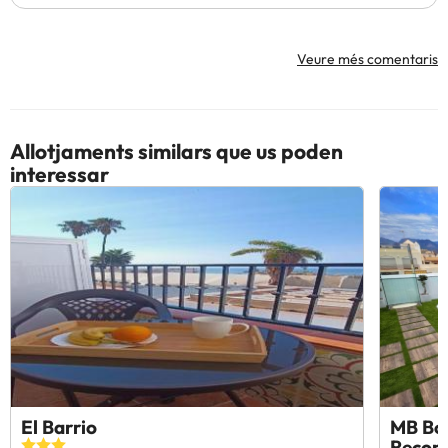
Veure més comentaris
Allotjaments similars que us poden
interessar
El Barrio
MB Bou
Reco