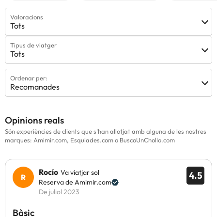
Valoracions
Tots
Tipus de viatger
Tots
Ordenar per:
Recomanades
Opinions reals
Són experiències de clients que s'han allotjat amb alguna de les nostres
marques: Amimir.com, Esquiades.com o BuscoUnChollo.com
Rocío
Va viatjar sol
4.5
Reserva de Amimir.com
De juliol 2023
Bàsic