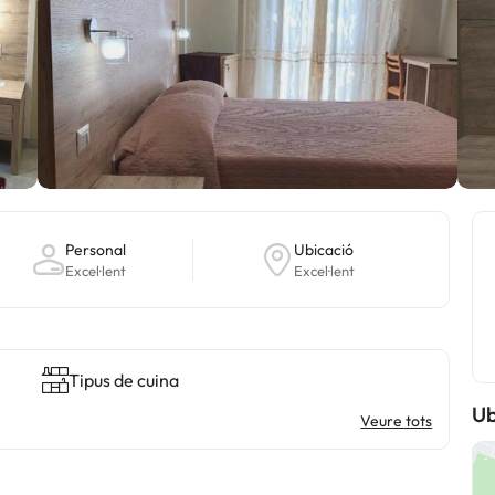
Personal
Ubicació
Excel·lent
Excel·lent
Tipus de cuina
Ub
Veure tots