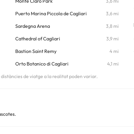
Monte Claro Park
3,6 mi
Puerto Marina Piccola de Cagliari
3,6 mi
Sardegna Arena
3,8 mi
Cathedral of Cagliari
3,9 mi
Bastion Saint Remy
4 mi
Orto Botanico di Cagliari
4,1 mi
s distàncies de viatge a la realitat poden variar.
ascotes.