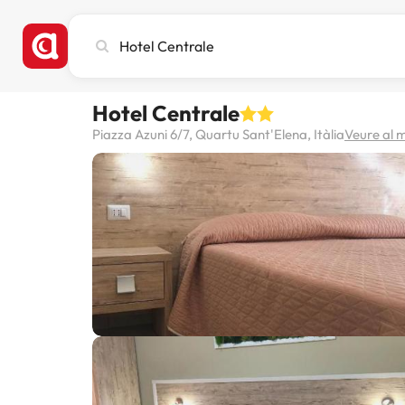
Cerca
ciutat,
hotel
o
Hotel Centrale
destinació
Piazza Azuni 6/7, Quartu Sant'Elena, Itàlia
Veure al