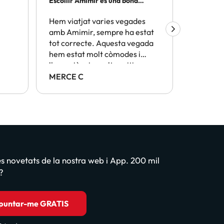
Escollir Amimir és una bona
Ja he fe
elecció
Hem viatjat varies vegades
Ja hem f
amb Amimir, sempre ha estat
amb vosa
tot correcte. Aquesta vegada
, els pre
hem estat molt còmodes i
cap prob
l'experiència molt positiva
MERCE C
Laia
les novetats de la nostra web i App. 200 mil
?
puntar-me GRATIS