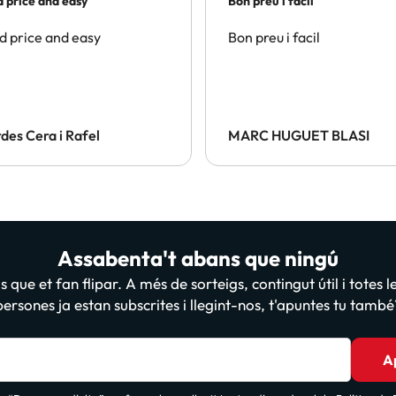
 price and easy
Bon preu i facil
 price and easy
Bon preu i facil
des Cera i Rafel
MARC HUGUET BLASI
Assabenta't abans que ningú
 que et fan flipar. A més de sorteigs, contingut útil i totes 
persones ja estan subscrites i llegint-nos, t'apuntes tu també
A