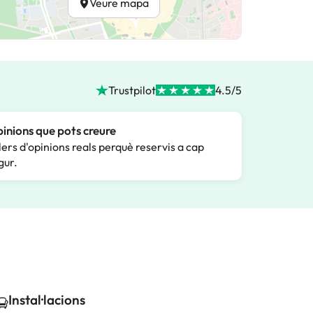
Veure mapa
Trustpilot
4.5/5
inions que pots creure
lers d'opinions reals perquè reservis a cap
gur.
Instal·lacions