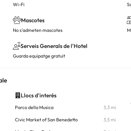
Wi-Fi
S
Mascotes
No s'admeten mascotes
M
Serveis Generals de l'Hotel
Guarda equipatge gratuit
ale
Llocs d'interès
i
Parco della Musica
3,3 mi
i
Civic Market of San Benedetto
3,5 mi