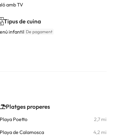
aló amb TV
Tipus de cuina
enú infantil
De pagament
Platges properes
Playa Poetto
2,7 mi
Playa de Calamosca
4,2 mi