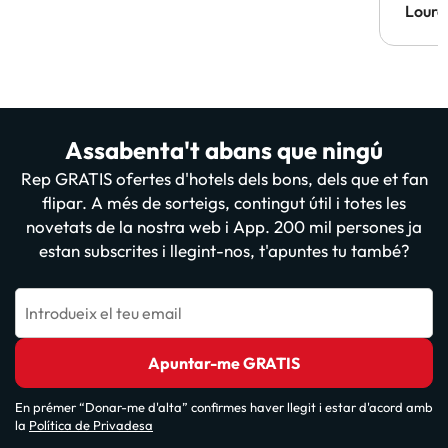
Lourd
Assabenta't abans que ningú
Rep GRATIS ofertes d'hotels dels bons, dels que et fan
flipar. A més de sorteigs, contingut útil i totes les
novetats de la nostra web i App. 200 mil persones ja
estan subscrites i llegint-nos, t'apuntes tu també?
Introdueix el teu email
Apuntar-me GRATIS
En prémer “Donar-me d'alta” confirmes haver llegit i estar d'acord amb
la
Política de Privadesa