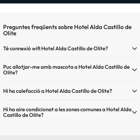
Preguntes freqüents sobre Hotel Alda Castillo de
Olite
Té connexió wifi Hotel Alda Castillo de Olite?
El Hotel Alda Castillo de Olite disposa de Wi-Fi.
Puc allotjar-me amb mascota a Hotel Alda Castillo de
Olite?
Hotel Alda Castillo de Olite no admet mascotes.
Hi ha calefacció a Hotel Alda Castillo de Olite?
Sí, Hotel Alda Castillo de Olite té calefacció a les zones comunes.
Hi ha aire condicionat a les zones comunes a Hotel Alda
Castillo de Olite?
Sí, Hotel Alda Castillo de Olite té aire condicionat a les zones
comunes.