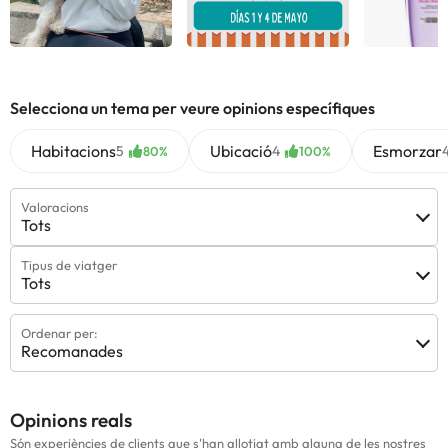
Selecciona un tema per veure opinions específiques
Habitacions
Ubicació
Esmorzar
5
4
80%
100%
Valoracions
Tots
Tipus de viatger
Tots
Ordenar per:
Recomanades
Opinions reals
Són experiències de clients que s'han allotjat amb alguna de les nostres