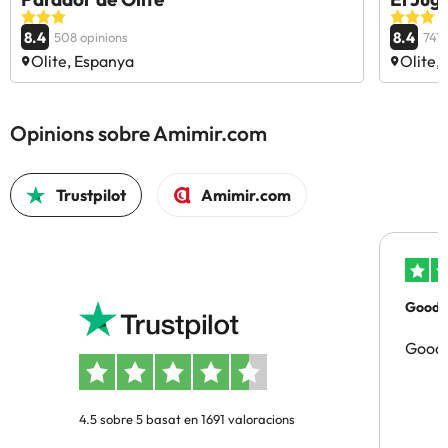
8.4
8.4
508 opinions
747 
Olite, Espanya
Olite,
Opinions sobre Amimir.com
Trustpilot
Amimir.com
Good p
Good 
4.5 sobre 5 basat en 1691 valoracions