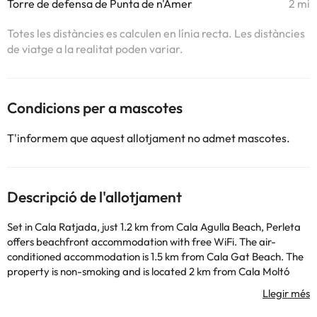
Torre de defensa de Punta de n'Amer
2 mi
Totes les distàncies es calculen en línia recta. Les distàncies
de viatge a la realitat poden variar.
Condicions per a mascotes
T'informem que aquest allotjament no admet mascotes.
Descripció de l'allotjament
Set in Cala Ratjada, just 1.2 km from Cala Agulla Beach, Perleta
offers beachfront accommodation with free WiFi. The air-
conditioned accommodation is 1.5 km from Cala Gat Beach. The
property is non-smoking and is located 2 km from Cala Moltó
Beach. The apartment has 1 bedroom, 1 bathroom, bed linen,
towels, a TV with satellite channels, a dining area, a fully
equipped kitchen, and a terrace with sea views. The property has