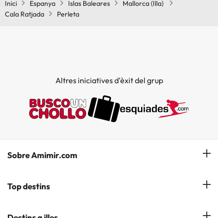
Inici
Espanya
Islas Baleares
Mallorca (Illa)
Cala Ratjada
Perleta
Altres iniciatives d'èxit del grup
Sobre Amimir.com
¿Qui som?
Top destins
La nostra newsletter
Hotels a Salou
Destins a illes