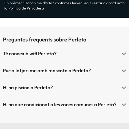
En prémer “Donar-me d'alta” confirmes haver llegit i estar d'acord amb
la
Política de Privadesa
Preguntes freqüents sobre Perleta
Té connexió wifi Perleta?
El Perleta disposa de Wi-Fi.
Puc allotjar-me amb mascota a Perleta?
Perleta no admet mascotes.
Hi ha piscina a Perleta?
Sí, Perleta té piscina (aquest servei pot ser de pagament) Aquí tens
Hi ha aire condicionat a les zones comunes a Perleta?
més info sobre la piscina i altres instal·lacions.
Sí, Perleta té aire condicionat a les zones comunes.
Piscina a l'aire lliure (temporada d'estiu)