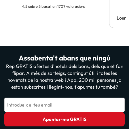
4.5 sobre 5 basat en 1707 valoracions
Lourd
Assabenta't abans que ningú
Rep GRATIS ofertes d'hotels dels bons, dels que et fan
flipar. A més de sorteigs, contingut útil i totes les
novetats de la nostra web i App. 200 mil persones ja
estan subscrites i llegint-nos, t'apuntes tu també?
Introdueix el teu email
Apuntar-me GRATIS