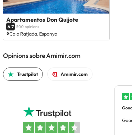
Apartamentos Don Quijote
6.7
500 opinions
Cala Ratjada, Espanya
Opinions sobre Amimir.com
Trustpilot
Amimir.com
Good p
Good 