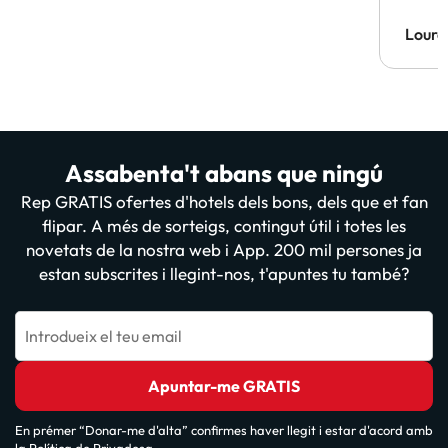
Lourd
Assabenta't abans que ningú
Rep GRATIS ofertes d'hotels dels bons, dels que et fan
flipar. A més de sorteigs, contingut útil i totes les
novetats de la nostra web i App. 200 mil persones ja
estan subscrites i llegint-nos, t'apuntes tu també?
Introdueix el teu email
Apuntar-me GRATIS
En prémer “Donar-me d'alta” confirmes haver llegit i estar d'acord amb