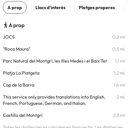
A prop
JOCS
0,2 mi
"Roca Maura"
0,5 mi
Parc Natural del Montgrí, les Illes Medes i el Baix Ter
1,1 mi
Platja La Platgeta
1,2 mi
Cap de la Barra
1,4 mi
This service only provides translations into English,
2 mi
French, Portuguese, German, and Italian.
Castillo del Montgrí
2,9 mi
Totes les distàncies es calculen en línia recta. Les distàncies