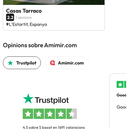
Casas Tarraco
2.2
1 opinions
L'Estartit, Espanya
Opinions sobre Amimir.com
Trustpilot
Amimir.com
Good p
Good 
4.5 sobre 5 basat en 1691 valoracions