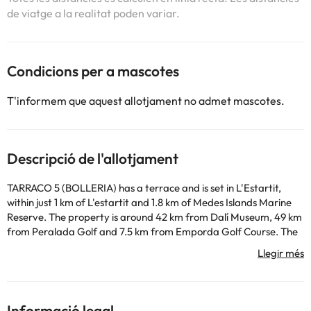
de viatge a la realitat poden variar.
Condicions per a mascotes
T'informem que aquest allotjament no admet mascotes.
Descripció de l'allotjament
TARRACO 5 (BOLLERIA) has a terrace and is set in L'Estartit,
within just 1 km of L'estartit and 1.8 km of Medes Islands Marine
Reserve. The property is around 42 km from Dalí Museum, 49 km
from Peralada Golf and 7.5 km from Emporda Golf Course. The
property is non-smoking and is located 38 km from Girona Train
station. The holiday home features 2 bedrooms, a TV, a fully
equipped kitchen with a dishwasher and an oven, a washing
machine, and 1 bathroom with a bath. Golf Playa de Pals is 16 km
from the holiday home, while Ciutadella Roses is 47 km away. The
Informació legal