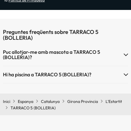
la
Política de Privadesa
Preguntes freqüents sobre TARRACO 5
(BOLLERIA)
Puc allotjar-me amb mascota a TARRACO 5
(BOLLERIA)?
TARRACO 5 (BOLLERIA) no admet mascotes.
Hi ha piscina a TARRACO 5 (BOLLERIA)?
Sí, TARRACO 5 (BOLLERIA) té piscina (aquest servei pot ser de
pagament) Aquí tens més info sobre la piscina i altres instal·lacions.
Inici
Espanya
Catalunya
Girona Provincia
L'Estartit
Piscina a l'aire lliure (temporada d'estiu)
TARRACO 5 (BOLLERIA)