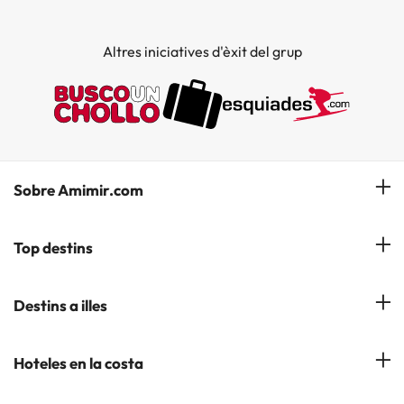
Altres iniciatives d'èxit del grup
Sobre Amimir.com
¿Qui som?
Top destins
La nostra newsletter
Hotels a Salou
Destins a illes
Opinions
Hotels a Lloret de Mar
El nostre blog
Hotels a les Illes Balears
Hoteles en la costa
Hotels a Andorra la Vella
Hotels a les Illes Canaries