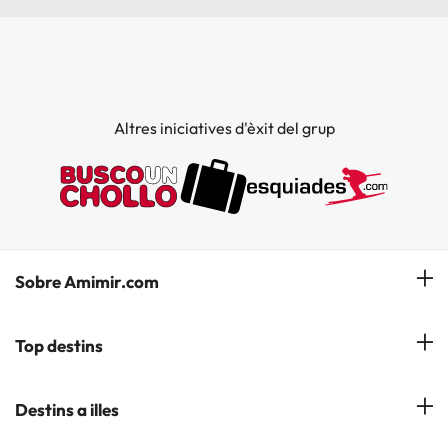
Altres iniciatives d'èxit del grup
Sobre Amimir.com
¿Qui som?
Top destins
La nostra newsletter
Hotels a Salou
Destins a illes
Opinions
Hotels a Lloret de Mar