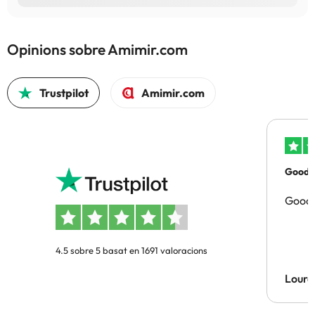
Opinions sobre Amimir.com
Trustpilot
Amimir.com
Good p
Good 
4.5 sobre 5 basat en 1691 valoracions
Lourd