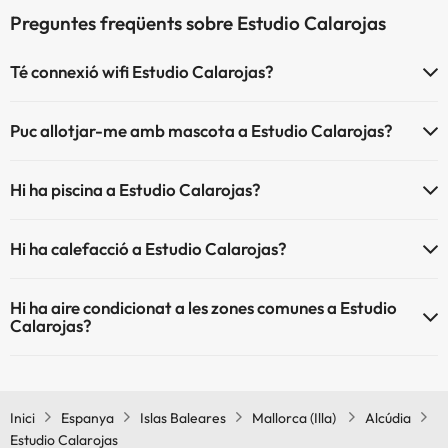
Preguntes freqüents sobre Estudio Calarojas
Té connexió wifi Estudio Calarojas?
El Estudio Calarojas disposa de Wi-Fi.
Puc allotjar-me amb mascota a Estudio Calarojas?
Estudio Calarojas no admet mascotes.
Hi ha piscina a Estudio Calarojas?
Sí, Estudio Calarojas té piscina (aquest servei pot ser de pagament)
Hi ha calefacció a Estudio Calarojas?
Aquí tens més info sobre la piscina i altres instal·lacions.
Sí, Estudio Calarojas té calefacció a les zones comunes.
Piscina a l'aire lliure (temporada d'estiu)
Hi ha aire condicionat a les zones comunes a Estudio
Piscina a l'aire lliure (tota la temporada)
Calarojas?
Sí, Estudio Calarojas té aire condicionat a les zones comunes.
Inici
Espanya
Islas Baleares
Mallorca (Illa)
Alcúdia
Estudio Calarojas