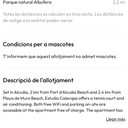
Parque natural Albufera
2,2 mi
Totes les distàncies es calculen en línia recta. Les distàncies
de viatge a la realitat poden variar.
Condicions per a mascotes
T'informem que aquest allotjament no admet mascotes.
Descripció de l'allotjament
Set in Alcudia, 2 km from Port d'Alcudia Beach and 2.4 km from
Playa de Muro Beach, Estudio Calarojas offers a tennis court and
air conditioning. Both free WiFi and parking on-site are
accessible at the apartment free of charge. The apartment has
an outdoor swimming pool and a lift. The apartment is fitted with
1 bedroom, 1 bathroom, bed linen, towels, a TV, a fully equipped