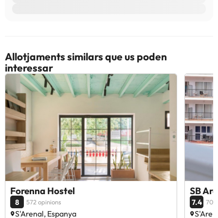
Allotjaments similars que us poden
interessar
Forenna Hostel
SB Are
8
7.4
572 opinions
702 
S'Arenal, Espanya
S'Aren