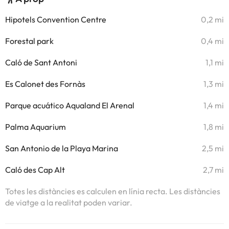
Hipotels Convention Centre
0,2 mi
Forestal park
0,4 mi
Caló de Sant Antoni
1,1 mi
Es Calonet des Fornàs
1,3 mi
Parque acuático Aqualand El Arenal
1,4 mi
Palma Aquarium
1,8 mi
San Antonio de la Playa Marina
2,5 mi
Caló des Cap Alt
2,7 mi
Totes les distàncies es calculen en línia recta. Les distàncies
de viatge a la realitat poden variar.