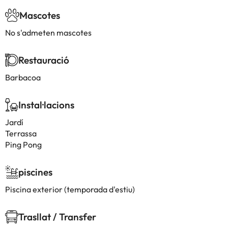
Mascotes
No s'admeten mascotes
Restauració
Barbacoa
Instal·lacions
Jardí
Terrassa
Ping Pong
piscines
Piscina exterior (temporada d'estiu)
Trasllat / Transfer