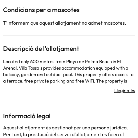
Condicions per a mascotes
T'informem que aquest allotjament no admet mascotes.
Descripció de l'allotjament
Located only 600 metres from Playa de Palma Beach in El
Arenal, Villa Tossals provides accommodation equipped with a
balcony, garden and outdoor pool. This property offers access to
a terrace, free private parking and free WiFi. The property is
non-smoking and is set 2.2 km from Calo de Sant Antoni Beach.
The spacious villa features 6 bedrooms, a TV with satellite
channels, a fully equipped kitchen with a dishwasher and an oven,
a washing machine, and 5 bathrooms with a bath. Towels and
bed linen are provided in the villa. For added privacy, the
Informació legal
accommodation features a private entrance. Sa Cova Baixa
Beach is 2.4 km from the villa, while Son Vida Golf is 21 km from
Aquest allotjament és gestionat per una persona jurídica.
the property. Palma de Mallorca Airport is 7 km away, and the
Per tant, la prestació del servei d'allotjament es fa en el