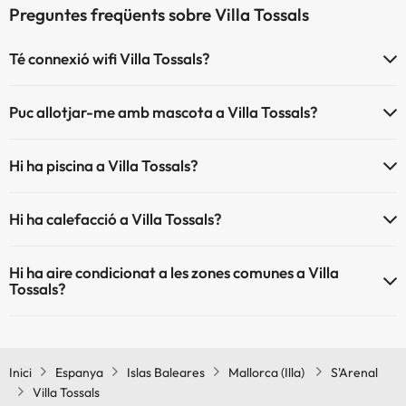
Preguntes freqüents sobre Villa Tossals
Té connexió wifi Villa Tossals?
El Villa Tossals disposa de Wi-Fi.
Puc allotjar-me amb mascota a Villa Tossals?
Villa Tossals no admet mascotes.
Hi ha piscina a Villa Tossals?
Sí, Villa Tossals té piscina (aquest servei pot ser de pagament) Aquí
Hi ha calefacció a Villa Tossals?
tens més info sobre la piscina i altres instal·lacions.
Sí, Villa Tossals té calefacció a les zones comunes.
Piscina a l'aire lliure (temporada d'estiu)
Hi ha aire condicionat a les zones comunes a Villa
Tossals?
Sí, Villa Tossals té aire condicionat a les zones comunes.
Inici
Espanya
Islas Baleares
Mallorca (Illa)
S'Arenal
Villa Tossals