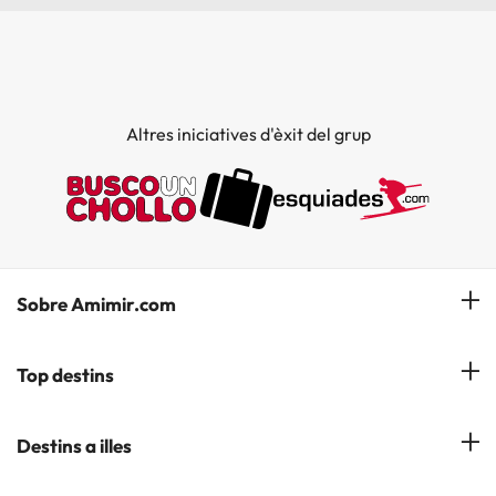
Altres iniciatives d'èxit del grup
Sobre Amimir.com
¿Qui som?
Top destins
La nostra newsletter
Hotels a Salou
Destins a illes
Opinions
Hotels a Lloret de Mar