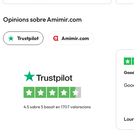
Opinions sobre Amimir.com
Trustpilot
Amimir.com
Good p
Good 
4.5 sobre 5 basat en 1707 valoracions
Lourd