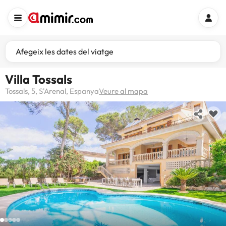
Afegeix les dates del viatge
Villa Tossals
Tossals, 5, S'Arenal, Espanya
Veure al mapa