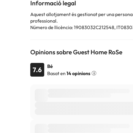
Please note that all Special Requests are subject to 
Informació legal
Aquest allotjament és gestionat per una persona ju
Alguns dels serveis detallats poden ser de pagament. 
professional.
per part de l'allotjament. Si tens dubtes, contacta'ns
Número de llicència: 19083032C212548, IT08
Opinions sobre Guest Home RoSe
Bé
7.6
Basat en
14 opinions