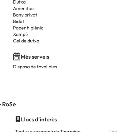
Dutxa
Amenities
Bany privat
Bidet
Paper higiènic
Xampú
Gel de dutxa
Més serveis
Disposa de tovalloles
e RoSe
Llocs d'interès
i
Teatre grecoromà de Taormina
1 mi