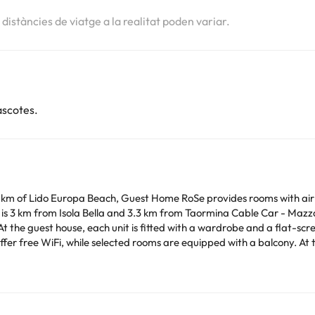
s distàncies de viatge a la realitat poden variar.
ascotes.
 km of Lido Europa Beach, Guest Home RoSe provides rooms with air 
 is 3 km from Isola Bella and 3.3 km from Taormina Cable Car - Maz
offer free WiFi, while selected rooms are equipped with a balcony. At 
m Guest Home RoSe.
time. You can use the Special Requests box when booking,
ails provided in your confirmation. Guests are required to show a pho