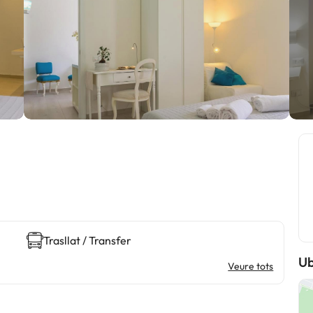
Trasllat / Transfer
Ub
Veure tots