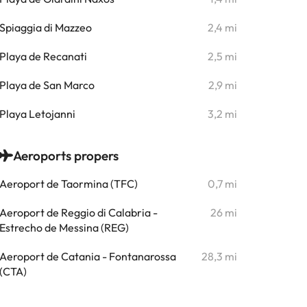
Spiaggia di Mazzeo
2,4 mi
Playa de Recanati
2,5 mi
Playa de San Marco
2,9 mi
Playa Letojanni
3,2 mi
Aeroports propers
Aeroport de Taormina (TFC)
0,7 mi
Aeroport de Reggio di Calabria -
26 mi
Estrecho de Messina (REG)
Aeroport de Catania - Fontanarossa
28,3 mi
(CTA)