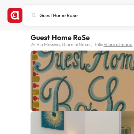
Cerca
ciutat,
hotel
o
Guest Home RoSe
destinació
24 Via Messina, Giardini Naxos, Itàlia
Veure al mapa