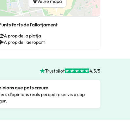
Veure mapa
Punts forts de l'allotjament
A prop de la platja
A prop de l'aeroport
Trustpilot
4.5/5
inions que pots creure
lers d'opinions reals perquè reservis a cap
gur.