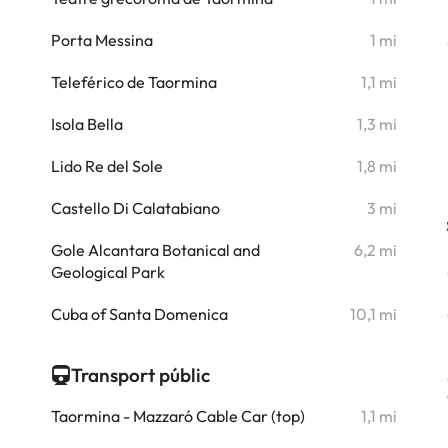
i
Porta Messina
1 mi
i
Teleférico de Taormina
1,1 mi
i
Isola Bella
1,3 mi
i
Lido Re del Sole
1,8 mi
i
Castello Di Calatabiano
3 mi
i
Gole Alcantara Botanical and
6,2 mi
Geological Park
i
Cuba of Santa Domenica
10,1 mi
Transport públic
Taormina - Mazzaró Cable Car (top)
1,1 mi