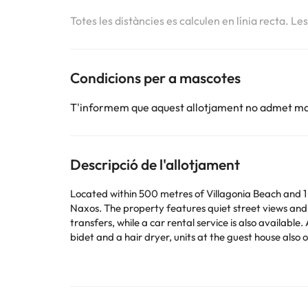
Totes les distàncies es calculen en línia recta. Le
Condicions per a mascotes
T'informem que aquest allotjament no admet m
Descripció de l'allotjament
Located within 500 metres of Villagonia Beach and 1
Naxos. The property features quiet street views and
transfers, while a car rental service is also available. At the guest house, each unit is fitted with a wardrobe and a flat-screen TV. With a private bathroom equipped with a
bidet and a hair dryer, units at the guest house also 
Sightseeing tours are available in the surroundings. Taormina Cable Car - Upper Station is 5 km from the guest house, while Catania Piazza Duomo is 50 km away. The nearest
airport is Catania Fontanarossa Airport, 54 km fro
This property will not accommodate hen, stag or similar parties. Please inform in advance of your expected arrival 
or contact the property directly with the contact det