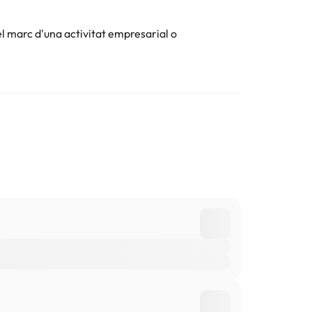
el marc d'una activitat empresarial o
 la informació d'aquesta fitxa està subjecta a canvis