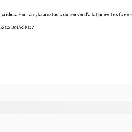
availability and additional charges may apply.
rídica. Per tant, la prestació del servei d'allotjament es fa en 
Podeu consultar les vostres tarifes directament a l'establiment. Tota
.
3032C2D6LVSKD7