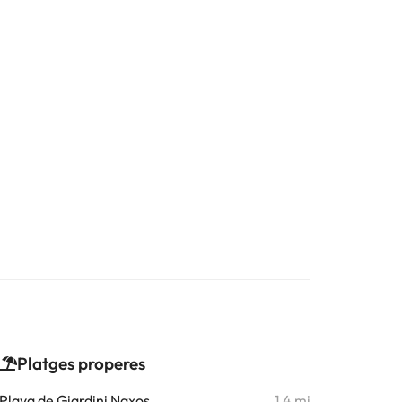
Platges properes
Playa de Giardini Naxos
1,4 mi