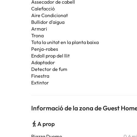
Assecador de cabell
Calefacció
Aire Condicionat
Bullidor d'aigua
Armari
Trona
Tota la unitat en la planta baixa
Penja-robes
Endoll prop del llit
Adaptador
Detector de fum
Finestra
Extintor
Informació de la zona de Guest Hom
A prop
Piazza Duomo
0,6 m