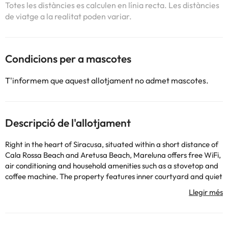
Totes les distàncies es calculen en línia recta. Les distàncies
de viatge a la realitat poden variar.
Condicions per a mascotes
T'informem que aquest allotjament no admet mascotes.
Descripció de l'allotjament
Right in the heart of Siracusa, situated within a short distance of
Cala Rossa Beach and Aretusa Beach, Mareluna offers free WiFi,
air conditioning and household amenities such as a stovetop and
coffee machine. The property features inner courtyard and quiet
street views, and is 300 metres from Fontana di Diana. The
property is non-smoking and is set 300 metres from Tempio di
Apollo. The spacious apartment with a balcony and sea views has
2 bedrooms, a living room, a flat-screen TV, an equipped kitchen