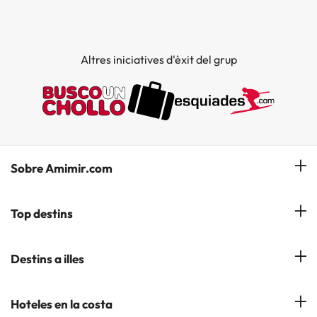
Altres iniciatives d'èxit del grup
Sobre Amimir.com
¿Qui som?
Top destins
La nostra newsletter
Hotels a Salou
Destins a illes
Opinions
Hotels a Lloret de Mar
El nostre blog
Hotels a les Illes Balears
Hoteles en la costa
Hotels a Andorra la Vella