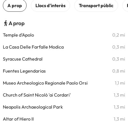
A prop
Temple d’Apolo
0,2 mi
La Casa Delle Farfalle Modica
0,3 mi
Syracuse Cathedral
0,3 mi
Fuentes Legendarias
0,8 mi
Museo Archeologico Regionale Paolo Orsi
1,1 mi
Church of Saint Nicolò 'ai Cordari'
1,3 mi
Neapolis Archaeological Park
1,3 mi
Altar of Hiero II
1,3 mi