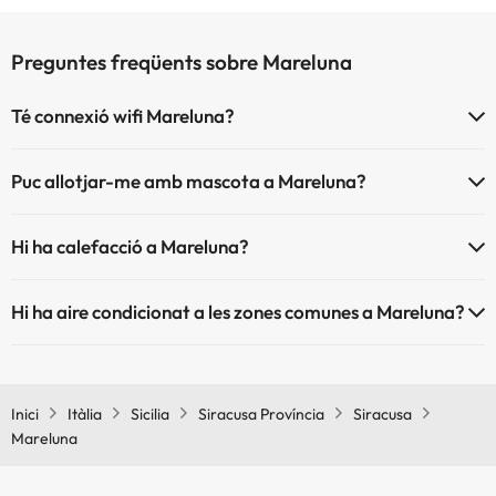
Preguntes freqüents sobre Mareluna
Té connexió wifi Mareluna?
El Mareluna disposa de Wi-Fi.
Puc allotjar-me amb mascota a Mareluna?
Mareluna no admet mascotes.
Hi ha calefacció a Mareluna?
Sí, Mareluna té calefacció a les zones comunes.
Hi ha aire condicionat a les zones comunes a Mareluna?
Sí, Mareluna té aire condicionat a les zones comunes.
Inici
Itàlia
Sicilia
Siracusa Província
Siracusa
Mareluna