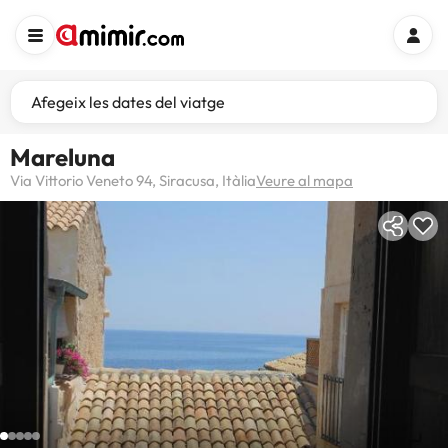
Afegeix les dates del viatge
Mareluna
Via Vittorio Veneto 94, Siracusa, Itàlia
Veure al mapa