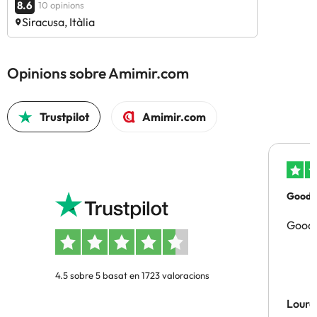
8.6
10 opinions
Siracusa, Itàlia
Opinions sobre Amimir.com
Trustpilot
Amimir.com
Good p
Good 
4.5 sobre 5 basat en 1723 valoracions
Lourd