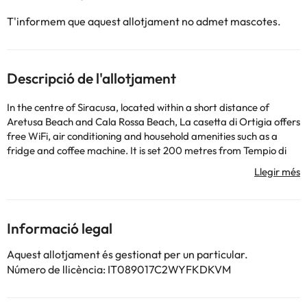
T'informem que aquest allotjament no admet mascotes.
Descripció de l'allotjament
In the centre of Siracusa, located within a short distance of
Aretusa Beach and Cala Rossa Beach, La casetta di Ortigia offers
free WiFi, air conditioning and household amenities such as a
fridge and coffee machine. It is set 200 metres from Tempio di
Apollo and provides a 24-hour front desk. The property is non-
smoking and is situated 200 metres from Fontana di Diana. The
apartment is equipped with 1 bedroom, 1 bathroom, bed linen,
towels, a flat-screen TV with satellite channels, a dining area, a
fully equipped kitchen, and a terrace with garden views. Guests
Informació legal
can enjoy a meal on an outdoor dining area while overlooking the
inner courtyard views. For added privacy, the accommodation
Aquest allotjament és gestionat per un particular.
features a private entrance. A bicycle rental service is available
Número de llicència: IT089017C2WYFKDKVM
at the apartment. Popular points of interest near La casetta di
Ortigia include Castello Maniace, Syracuse Cathedral and Fonte