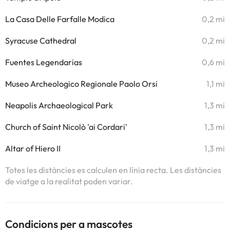
La Casa Delle Farfalle Modica
0,2 mi
Syracuse Cathedral
0,2 mi
Fuentes Legendarias
0,6 mi
Museo Archeologico Regionale Paolo Orsi
1,1 mi
Neapolis Archaeological Park
1,3 mi
Church of Saint Nicolò 'ai Cordari'
1,3 mi
Altar of Hiero II
1,3 mi
Totes les distàncies es calculen en línia recta. Les distàncies
de viatge a la realitat poden variar.
Condicions per a mascotes