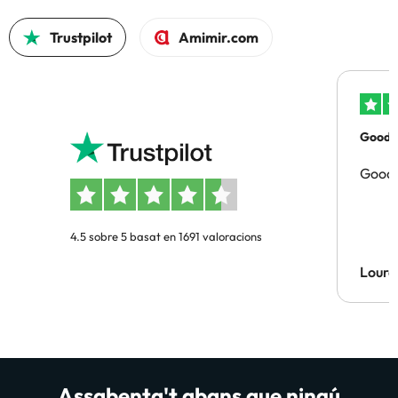
Trustpilot
Amimir.com
Good p
Good 
4.5 sobre 5 basat en 1691 valoracions
Lourd
Assabenta't abans que ningú