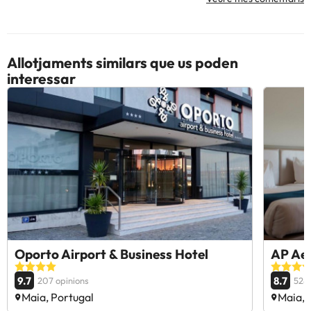
Allotjaments similars que us poden
interessar
Oporto Airport & Business Hotel
AP Ae
9.7
8.7
207 opinions
5289
Maia, Portugal
Maia, 