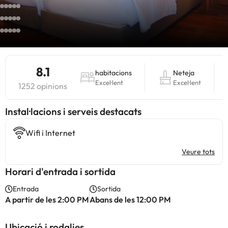
8.1
habitacions
Neteja
Excel·lent
Excel·lent
1252 opinions
Instal·lacions i serveis destacats
Wifi i Internet
Veure tots
Horari d'entrada i sortida
Entrada
Sortida
A partir de les 2:00 PM
Abans de les 12:00 PM
Ubicació i rodalies