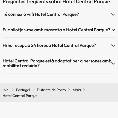
Preguntes freqüents sobre Hotel Central Parque
Té connexió wifi Hotel Central Parque?
El Hotel Central Parque disposa de Wi-Fi.
Puc allotjar-me amb mascota a Hotel Central Parque?
Hotel Central Parque no admet mascotes.
Hi ha recepció 24 hores a Hotel Central Parque?
Sí, Hotel Central Parque té recepció 24 hores.
Hotel Central Parque està adaptat per a persones amb
mobilitat reduïda?
Sí, Hotel Central Parque està adaptat per a persones amb mobilitat
reduïda.
Inici
Portugal
Districte de Porto
Maia
Hotel Central Parque