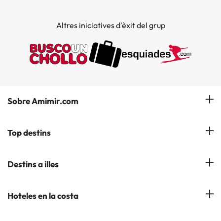
Altres iniciatives d'èxit del grup
Sobre Amimir.com
¿Qui som?
Top destins
La nostra newsletter
Hotels a Salou
Destins a illes
Opinions
Hotels a Lloret de Mar
El nostre blog
Hotels a les Illes Balears
Hoteles en la costa
Hotels a Andorra la Vella
Hotels a les Illes Canaries