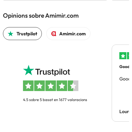
Opinions sobre Amimir.com
Trustpilot
Amimir.com
Good p
Good 
4.5 sobre 5 basat en 1677 valoracions
Lourd