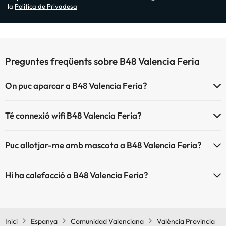
la
Política de Privadesa
Preguntes freqüents sobre B48 Valencia Feria
On puc aparcar a B48 Valencia Feria?
Si t'allotges a B48 Valencia Feria tens aquestes possibilitats
Té connexió wifi B48 Valencia Feria?
d'aparcament (sota disponibilitat):
El B48 Valencia Feria disposa de Wi-Fi.
Pàrquing interior de pagament
Puc allotjar-me amb mascota a B48 Valencia Feria?
Pàrquing exterior de pagament
A B48 Valencia Feria s'admeten mascotes (prèvia petició i de
Hi ha calefacció a B48 Valencia Feria?
pagament directe a l'hotel). Consulta les condicions.
Sí, B48 Valencia Feria té calefacció a les zones comunes.
Inici
Espanya
Comunidad Valenciana
València Provincia