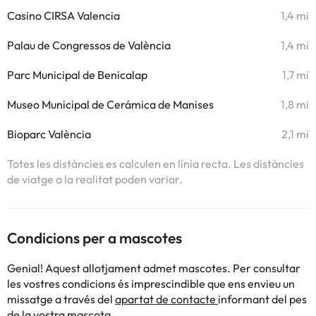
Casino CIRSA Valencia
1,4 mi
Palau de Congressos de València
1,4 mi
Parc Municipal de Benicalap
1,7 mi
Museo Municipal de Cerámica de Manises
1,8 mi
Bioparc València
2,1 mi
Totes les distàncies es calculen en línia recta. Les distàncies
de viatge a la realitat poden variar.
Condicions per a mascotes
Genial! Aquest allotjament admet mascotes. Per consultar
les vostres condicions és imprescindible que ens envieu un
missatge a través del
apartat de contacte
informant del pes
de la vostra mascota.