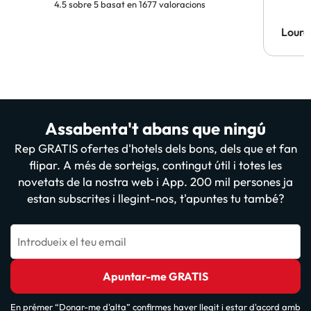
4.5 sobre 5 basat en 1677 valoracions
Lourd
Assabenta't abans que ningú
Rep GRATIS ofertes d'hotels dels bons, dels que et fan
flipar. A més de sorteigs, contingut útil i totes les
novetats de la nostra web i App. 200 mil persones ja
estan subscrites i llegint-nos, t'apuntes tu també?
Introdueix el teu email
Apuntar-me GRATIS
En prémer “Donar-me d'alta” confirmes haver llegit i estar d'acord amb