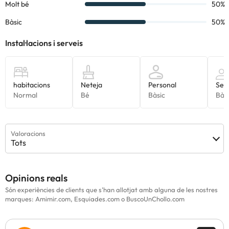
l'aeroport, és una base còmoda i versàtil per descobrir la ciutat.
Reserva i gaudeix València amb total llibertat.
Alguns dels serveis detallats poden ser de pagament. Podeu
consultar les vostres tarifes directament a l'establiment. Tota la
informació d'aquesta fitxa està subjecta a canvis per part de
l'allotjament. Si tens dubtes, contacta'ns.
Valoracions
Tots
Opinions reals
Són experiències de clients que s'han allotjat amb alguna de les nostres
marques: Amimir.com, Esquiades.com o BuscoUnChollo.com