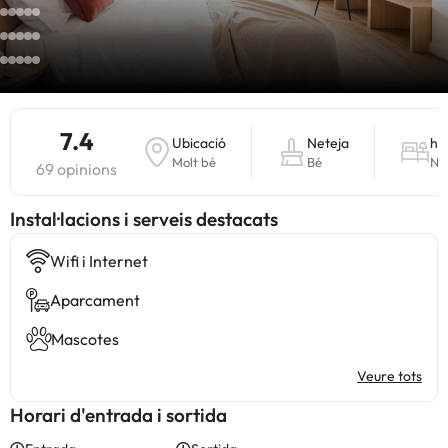
7.4
Ubicació
Neteja
ha
Molt bé
Bé
No
69 opinions
Instal·lacions i serveis destacats
Wifi i Internet
Aparcament
Mascotes
Veure tots
Horari d'entrada i sortida