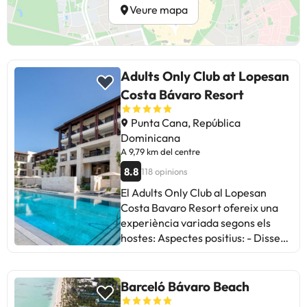
Veure mapa
Adults Only Club at Lopesan
Costa Bávaro Resort
Punta Cana, República
Dominicana
A 9,79 km del centre
8.8
118 opinions
El Adults Only Club al Lopesan
Costa Bavaro Resort ofereix una
experiència variada segons els
hostes: Aspectes positius: - Disseny
i arquitectura impressionants. -
Servei amable i excel·lent. - Varitat
i qualitat en els restaurants. -
Barceló Bávaro Beach
Neteja i modernitat destacables.