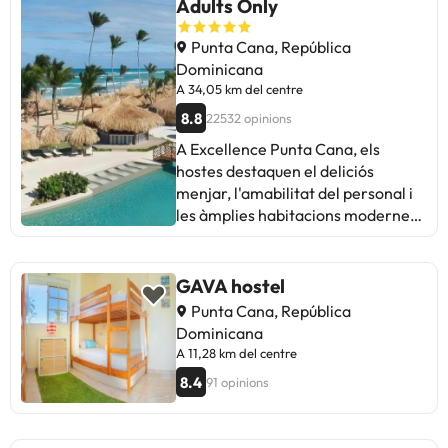
Adults Only
Punta Cana, República
Dominicana
A 34,05 km del centre
8.8
22532 opinions
A Excellence Punta Cana, els
hostes destaquen el deliciós
menjar, l'amabilitat del personal i
les àmplies habitacions modernes
són algunes de les manca de canvi
de roba de llit i problemes amb el
servei de bufet. dubte, un hotel
GAVA hostel
amb personal atent, instal·lacions
Punta Cana, República
netes i excel·lent ambient.
Dominicana
Tornarien sense dubtar-ho!
A 11,28 km del centre
8.4
91 opinions