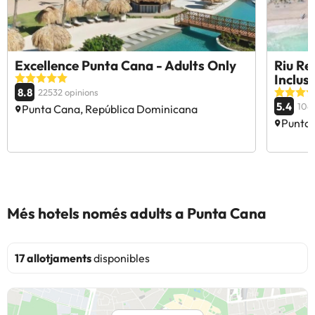
Excellence Punta Cana - Adults Only
Riu Re
Inclus
8.8
22532 opinions
5.4
106
Punta Cana, República Dominicana
Punta 
Més hotels només adults a Punta Cana
17 allotjaments
disponibles