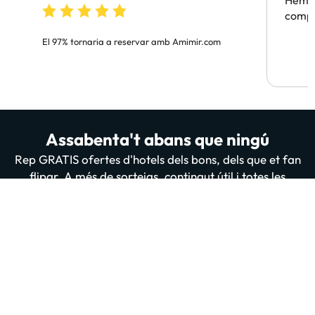
Hem t
compa
El 97% tornaria a reservar amb Amimir.com
Assabenta't abans que ningú
Rep GRATIS ofertes d'hotels dels bons, dels que et fan
flipar. A més de sorteigs, contingut útil i totes les
novetats de la nostra web i App. 200 mil persones ja
estan subscrites i llegint-nos, t'apuntes tu també?
Introdueix el teu email
Apuntar-me GRATIS