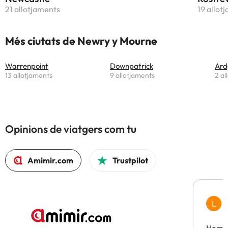
21 allotjaments
19 allot
Més ciutats de Newry y Mourne
Warrenpoint
Downpatrick
Ard
13 allotjaments
9 allotjaments
2 al
Opinions de viatgers com tu
Amimir.com
Trustpilot
L
F