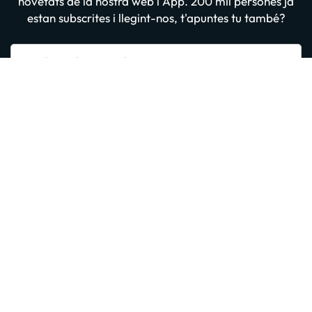
novetats de la nostra web i App. 200 mil persones ja
estan subscrites i llegint-nos, t'apuntes tu també?
Introdueix el teu email
Apuntar-me GRATIS
En prémer “Donar-me d'alta” confirmes haver llegit i estar d'acord amb
la
Política de Privadesa
Altres iniciatives d'èxit del grup
Sobre Amimir.com