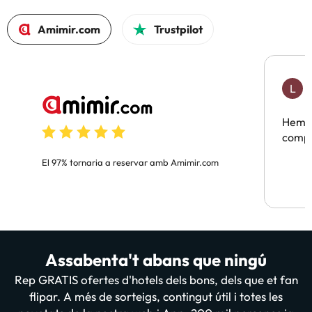
Amimir.com
Trustpilot
L
F
Hem t
compa
El 97% tornaria a reservar amb Amimir.com
Assabenta't abans que ningú
Rep GRATIS ofertes d'hotels dels bons, dels que et fan
flipar. A més de sorteigs, contingut útil i totes les