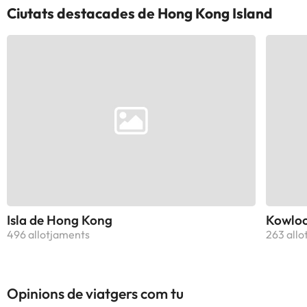
Ciutats destacades de Hong Kong Island
Isla de Hong Kong
Kowlo
496 allotjaments
263 allo
Opinions de viatgers com tu