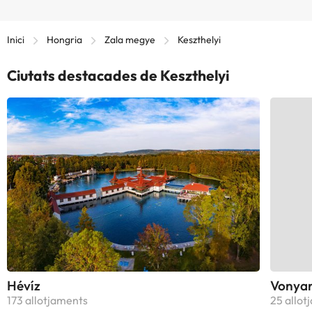
Inici
Hongria
Zala megye
Keszthelyi
Ciutats destacades de Keszthelyi
Hévíz
Vonyar
173 allotjaments
25 allot