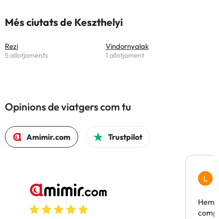
Més ciutats de Keszthelyi
Rezi
Vindornyalak
5 allotjaments
1 allotjament
Opinions de viatgers com tu
Amimir.com
Trustpilot
L
F
Hem t
compa