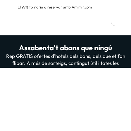
El 97% tornaria a reservar amb Amimir.com
Assabenta't abans que ningú
Rep GRATIS ofertes d'hotels dels bons, dels que et fan
flipar. A més de sorteigs, contingut útil i totes les
novetats de la nostra web i App. 200 mil persones ja
estan subscrites i llegint-nos, t'apuntes tu també?
Introdueix el teu email
Apuntar-me GRATIS
En prémer “Donar-me d'alta” confirmes haver llegit i estar d'acord amb
la
Política de Privadesa