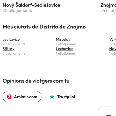
Nový Šaldorf-Sedlešovice
Znojm
30 allotjaments
24 allot
Més ciutats de Distrito de Znojmo
Jevišovice
Miroslav
Výr
2 allotjaments
1 allotjament
1 al
Štítary
Lechovice
Hav
2 allotjaments
1 allotjament
1 al
Opinions de viatgers com tu
Amimir.com
Trustpilot