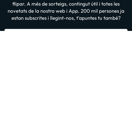
flipar. A més de sorteigs, contingut útil i totes les
novetats de la nostra web i App. 200 mil persones ja
estan subscrites i llegint-nos, t'apuntes tu també?
Introdueix el teu email
Apuntar-me GRATIS
En prémer “Donar-me d'alta” confirmes haver llegit i estar d'acord amb
la
Política de Privadesa
Altres iniciatives d'èxit del grup