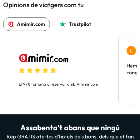
Opinions de viatgers com tu
Amimir.com
Trustpilot
L
F
Hem t
compa
El 97% tornaria a reservar amb Amimir.com
Assabenta't abans que ningú
Rep GRATIS ofertes d'hotels dels bons, dels que et fan