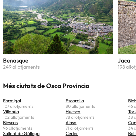
Benasque
Jaca
249 allotjaments
198 allo
Més ciutats de Osca Província
Formigal
Escarrilla
Biel
107 allotjaments
80 allotjaments
46 a
Villanúa
Huesca
Tor
102 allotjaments
78 allotjaments
38 a
Biescas
Ainsa
Can
96 allotjaments
71 allotjaments
34 a
Sallent de Gállego
Cerler
Bol