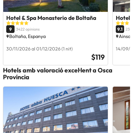
Hotel & Spa Monasterio de Boltaña
Hotel 
9
9.1
3422 opinions
234
Boltaña, Espanya
Ainsa,
30/11/2026 al 01/12/2026 (1 nit)
14/09/20
$119
Hotels amb valoració excel·lent a Osca
Província