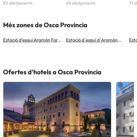
83 allotjaments
69 allotjaments
31 a
Més zones de Osca Província
Estació d'esquí Aramón Formigal-Panticosa
Estació d´esquí d´Aramón Cerler
Ofertes d'hotels a Osca Província