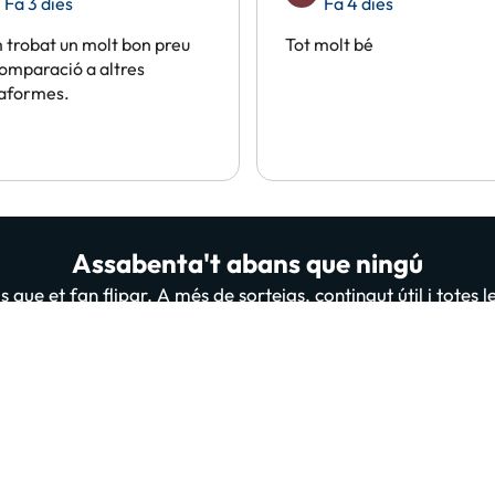
Fa 3 dies
Fa 4 dies
trobat un molt bon preu
Tot molt bé
omparació a altres
taformes.
Assabenta't abans que ningú
 que et fan flipar. A més de sorteigs, contingut útil i totes 
persones ja estan subscrites i llegint-nos, t'apuntes tu també
A
 “Donar-me d'alta” confirmes haver llegit i estar d'acord amb la
Política de