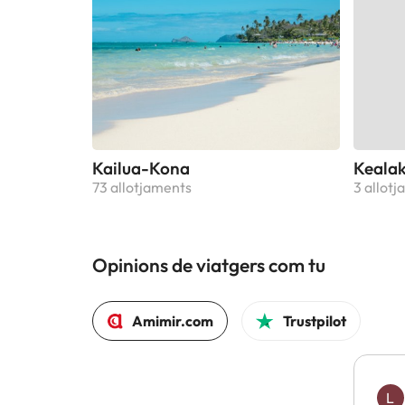
Kailua-Kona
Keala
73 allotjaments
3 allot
Opinions de viatgers com tu
Amimir.com
Trustpilot
L