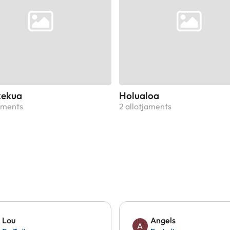
kekua
Holualoa
jaments
2 allotjaments
Lou
Angels
A