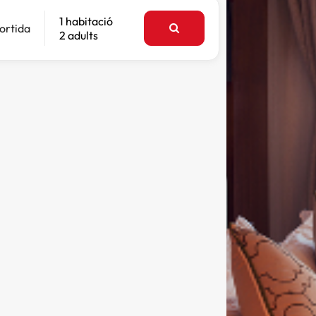
1 habitació
ortida
2 adults