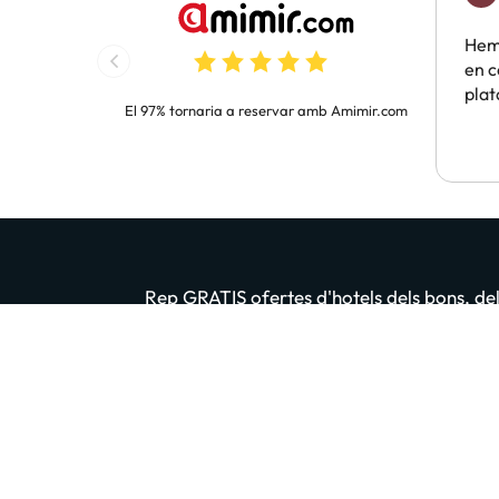
Hem 
en c
pla
El 97% tornaria a reservar amb Amimir.com
Rep GRATIS ofertes d'hotels dels bons, dels
Introdueix el teu email
En prémer