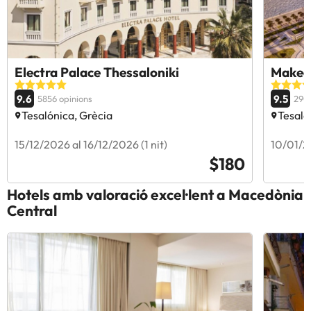
Electra Palace Thessaloniki
Maked
9.6
9.5
5856 opinions
290
Tesalónica, Grècia
Tesaló
15/12/2026 al 16/12/2026 (1 nit)
10/01/20
$180
Hotels amb valoració excel·lent a Macedònia
Central