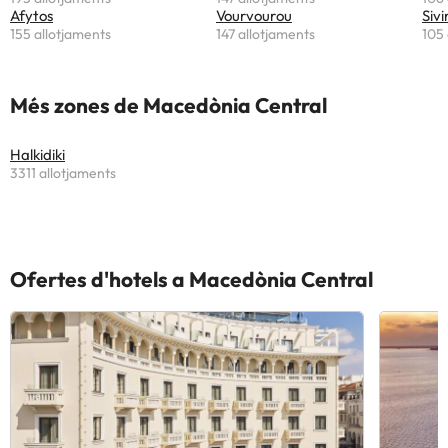
Afytos
Vourvourou
Sivir
155 allotjaments
147 allotjaments
105 
Més zones de Macedònia Central
Halkidiki
3311 allotjaments
Ofertes d'hotels a Macedònia Central