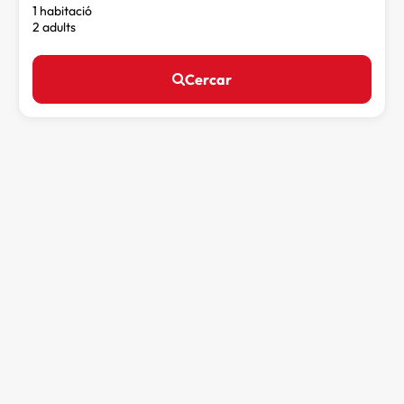
1 habitació
2 adults
Cercar