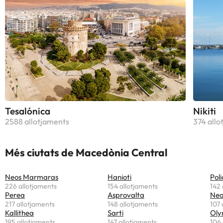
Tesalónica
Nikiti
2588 allotjaments
374 allo
Més ciutats de Macedònia Central
Neos Marmaras
Hanioti
Pol
226 allotjaments
154 allotjaments
142 
Perea
Asprovalta
Nea
217 allotjaments
148 allotjaments
107 
Kallithea
Sarti
Oly
195 allotjaments
147 allotjaments
106 