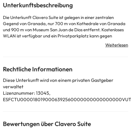
Unterkunftsbeschreibung
Die Unterkunft Clavero Suite ist gelegen in einer zentralen
Gegend von Granada, nur 700 m von Kathedrale von Granada
und 900 m von Museum San Juan de Dios entfernt. Kostenloses
WLAN ist verfügbar und ein Privatparkplatz kann gegen
Aufpreis arrangiert werden. Diese Ferienwohnung mit
Klimaanlage besteht aus 1 Schlafzimmer, einem Wohnzimmer,
einer voll ausgestatteten Küche mit einem Kühlschrank und einer
Kaffeemaschine sowie 1 Badezimmer mit einer Dusche und einem
Haartrockner. In dieser Ferienwohnung werden Handtücher und
Rechtliche Informationen
Bettwäsche angeboten. In der Nähe der Unterkunft Clavero
Suite finden Sie die interessanten Orte Albaicín,
Diese Unterkunft wird von einem privaten Gastgeber
Wissenschaftsmuseum Parque de las Ciencias und Paseo de los
verwaltet
Tristes. Der nächstgelegene Flughafen ist der Flughafen
Lizenznummer: 13045,
Granada-Jaén, 21 km von der Unterkunft Clavero Suite entfernt.
ESFCTU0000180190006392560000000000000000VUT/
Este alojamiento cuenta con 2 con camas matrimoniales.In dieser
Unterkunft sind weder Junggesellen-/Junggesellinnenabschiede
noch ähnliche Feiern erlaubt. Von einem privaten Gastgeber
geführt
Bewertungen über Clavero Suite