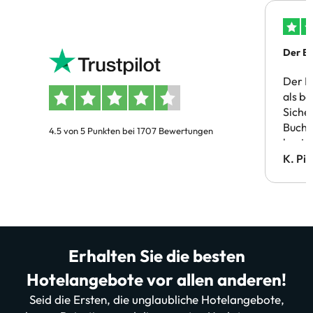
Der Bu
Der B
als b
Siche
Buchu
4.5 von 5 Punkten bei 1707 Bewertungen
bestä
Doppe
K. Pi
verm
Erhalten Sie die besten
Hotelangebote vor allen anderen!
Seid die Ersten, die unglaubliche Hotelangebote,