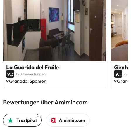
La Guarida del Fraile
Gentee
9.3
9.1
120 Bewertungen
27 
Granada, Spanien
Grana
Bewertungen über Amimir.com
Trustpilot
Amimir.com