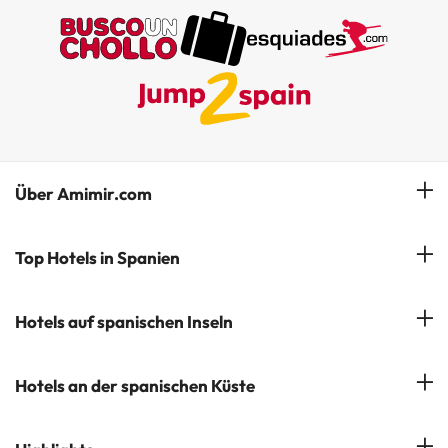
Über Amimir.com
Unser Team
Top Hotels in Spanien
Meine Buchung
Hotels in Salou
Hotels auf spanischen Inseln
Newsletter abonnieren
Hotels in Benidorm
Company Group - ViajesParaTi
Hotels auf Mallorca
Hotels an der spanischen Küste
Hotels in Marbella
Meinungen
Hotels auf Menorca
Hotels in Lloret de Mar
Costa Brava