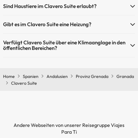
Clavero Suite verfügt über WLAN-Zugang.
Sind Haustiere im Clavero Suite erlaubt?
Haustiere sind im Clavero Suite nicht erlaubt.
Gibt es im Clavero Suite eine Heizung?
Ja, Clavero Suite hat eine Heizung in den Gemeinschaftsräumen.
Verfüigt Clavero Suite über eine Klimaanglage in den
öffentlichen Bereichen?
Ja, Clavero Suite hat eine Klimaanlage in den
Gemeinschaftsräumen.
Home
Spanien
Andalusien
Provinz Grenada
Granada
Clavero Suite
Andere Webseiten von unserer Reisegruppe Viajes
Para Ti