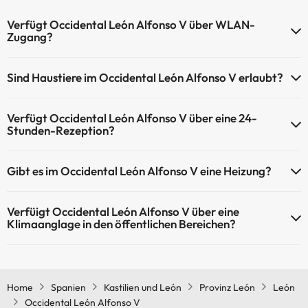
Verfügt Occidental León Alfonso V über WLAN-
Zugang?
Occidental León Alfonso V verfügt über WLAN-Zugang.
Sind Haustiere im Occidental León Alfonso V erlaubt?
Haustiere sind im Occidental León Alfonso V nicht erlaubt.
Verfügt Occidental León Alfonso V über eine 24-
Stunden-Rezeption?
Ja, Occidental León Alfonso V hat eine 24-Stunden-Rezeption.
Gibt es im Occidental León Alfonso V eine Heizung?
Ja, Occidental León Alfonso V hat eine Heizung in den
Verfüigt Occidental León Alfonso V über eine
Gemeinschaftsräumen.
Klimaanglage in den öffentlichen Bereichen?
Ja, Occidental León Alfonso V hat eine Klimaanlage in den
Gemeinschaftsräumen.
Home
Spanien
Kastilien und León
Provinz León
León
Occidental León Alfonso V