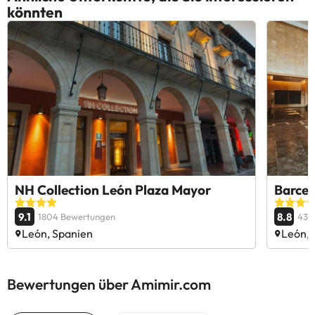
könnten
NH Collection León Plaza Mayor
Barcel
9.1
8.8
1804 Bewertungen
434
León, Spanien
León, 
Bewertungen über Amimir.com