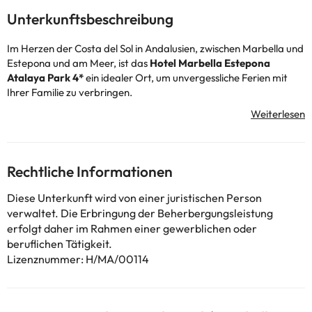
Unterkunftsbeschreibung
Im Herzen der Costa del Sol in Andalusien, zwischen Marbella und
Estepona und am Meer, ist das
Hotel Marbella Estepona
Atalaya Park 4*
ein idealer Ort, um unvergessliche Ferien mit
Ihrer Familie zu verbringen.
Das Hotel verfügt über eine 24-Stunden-Rezeption, Bar und
Restaurant, einen Gartenbereich, gebührenpflichtige
Außenparkplätze und einen Außenpool :-)
Die Zimmer sind komplett ausgestattet und verfügen über
Fernseher, Telefon, Safe (gegen Gebühr) und ein komplettes
Rechtliche Informationen
Badezimmerezimmer mit Dusche oder Badezimmerewanne und
Haartrockner. Außerdem verfügen alle Zimmer über einen
Diese Unterkunft wird von einer juristischen Person
Balkon.
verwaltet. Die Erbringung der Beherbergungsleistung
Wenn Sie im Hotel übernachten, können Sie die andalusische
erfolgt daher im Rahmen einer gewerblichen oder
mediterrane Atmosphäre genießen, wenn Sie durch die engen
beruflichen Tätigkeit.
Gassen und die Häuser mit weißen Fassaden schlendern. In 5 km
Lizenznummer: H/MA/00114
Entfernung finden Sie
Puerto Banús
, wo wir Ihnen empfehlen,
einen Nachmittag mit Shopping zu verbringen. Darüber hinaus
können Sie die wunderschönen Strände der
Costa del Sol
genießen, da der Strand nur 100 m vom Strand entfernt ist :-)