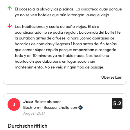
El acceso a la playa y las piscinas. La discoteca guay porque
ya no se ven hoteles que aún la tengan, aunque vieja.
Las habitaciones y cuato de baño viejos. El aire
acondicionado no se podía regular. La comida del buffet te
la quitaban antes de q fuese la hora ,como apurases los
horarios de comidas y llegases 1 hora antes del fin tenías
que comer súper rápido porque empezaban a recogerlo
todo y en 10 minutos ya no había nada. Nos tocó una
habitación que daba para un lugar sucio y sin
mantenimiento. No se veía ningún tipo de paisaje.
Übersetzen
Jose
Reiste als paar
5.2
Buchte mit Buscounchollo.com
August 2017
Durchschnittlich