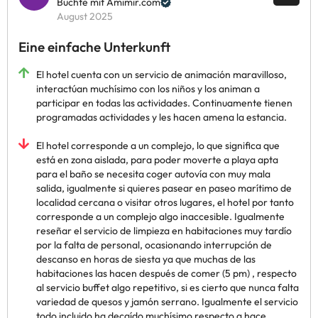
Buchte mit Amimir.com
August 2025
Eine einfache Unterkunft
El hotel cuenta con un servicio de animación maravilloso,
interactúan muchísimo con los niños y los animan a
participar en todas las actividades. Continuamente tienen
programadas actividades y les hacen amena la estancia.
El hotel corresponde a un complejo, lo que significa que
está en zona aislada, para poder moverte a playa apta
para el baño se necesita coger autovía con muy mala
salida, igualmente si quieres pasear en paseo marítimo de
localidad cercana o visitar otros lugares, el hotel por tanto
corresponde a un complejo algo inaccesible. Igualmente
reseñar el servicio de limpieza en habitaciones muy tardío
por la falta de personal, ocasionando interrupción de
descanso en horas de siesta ya que muchas de las
habitaciones las hacen después de comer (5 pm) , respecto
al servicio buffet algo repetitivo, si es cierto que nunca falta
variedad de quesos y jamón serrano. Igualmente el servicio
todo incluido ha decaído muchísimo respecto a hace