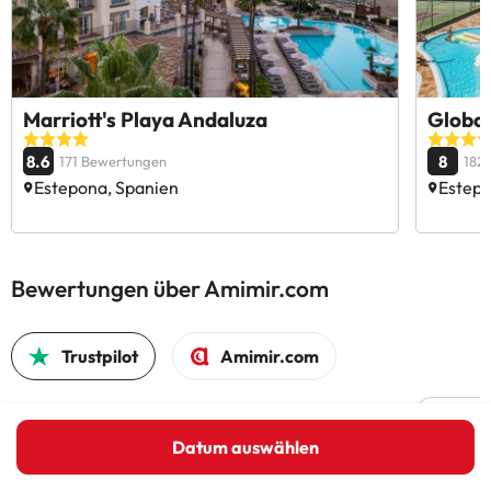
Marriott's Playa Andaluza
Global
8.6
8
171 Bewertungen
182
Estepona, Spanien
Estepo
Bewertungen über Amimir.com
Trustpilot
Amimir.com
Datum auswählen
Der Bu