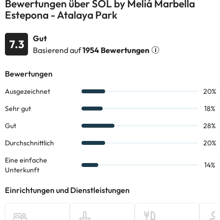
Bewertungen über SOL by Meliá Marbella
Estepona - Atalaya Park
Buchen Sie jetzt Ihren Urlaub im
Hotel Marbella Estepona
Atalaya Park 4*
und genießen Sie Ihren Urlaub an der Costa del
Gut
Sol!
7.3
Basierend auf
1954 Bewertungen
Einige der detaillierten Dienste können bezahlt werden. Sie
können die Preise direkt in der Einrichtung überprüfen. Diese
Informationen können von der Unterkunft geändert werden.
Einige der aufgeführten Leistungen können kostenpflichtig sein.
Die entsprechenden Preise könnt ihr direkt bei der Unterkunft
erfragen. Alle Informationen auf dieser Seite können von der
Unterkunft geändert werden. Wenn ihr Fragen habt, kontaktiert
uns.