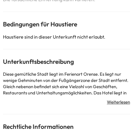
Bedingungen für Haustiere
Haustiere sind in dieser Unterkunft nicht erlaubt.
Unterkunftsbeschreibung
Diese gemütliche Stadt liegt im Ferienort Orense. Es liegt nur
wenige Gehminuten von der Fußgängerzone der Stadt entfernt.
Gleich nebenan befindet sich eine Vielzahl von Geschäften,
Restaurants und Unterhaltungsmöglichkeiten. Das Hotel liegt in
der Nähe vieler Sehenswürdigkeiten. Die Flughäfen Santiago de
Compostela und Vigo sind nur 100 km entfernt. Dieses moderne
Hotel bietet ein attraktives Design. Die Zimmer sind stilvoll
eingerichtet und verfügen über moderne Annehmlichkeiten für
den Komfort der Besucher. Das Hotel verfügt über ein
Rechtliche Informationen
ausgezeichnetes Restaurant, das köstliche Gerichte serviert.