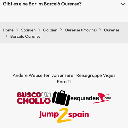
Gibt es eine Bar im Barceló Ourense?
Gemeinschaftsräumen.
Ja, Barceló Ourense hat eine Bar.
Home
Spanien
Galizien
Ourense (Provinz)
Ourense
Barceló Ourense
Andere Webseiten von unserer Reisegruppe Viajes
Para Ti