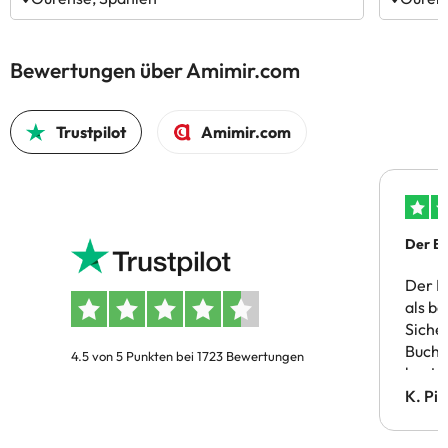
Bewertungen über Amimir.com
Trustpilot
Amimir.com
Der Bu
Der B
als b
Siche
Buchu
4.5 von 5 Punkten bei 1723 Bewertungen
bestä
Doppe
K. Pi
verm