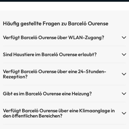
Häufig gestellte Fragen zu Barceló Ourense
Verfügt Barceló Ourense über WLAN-Zugang?
Barceló Ourense verfügt über WLAN-Zugang.
Sind Haustiere im Barceló Ourense erlaubt?
Haustiere sind im Barceló Ourense nicht erlaubt.
Verfügt Barceló Ourense über eine 24-Stunden-
Rezeption?
Ja, Barceló Ourense hat eine 24-Stunden-Rezeption.
Gibt es im Barceló Ourense eine Heizung?
Ja, Barceló Ourense hat eine Heizung in den Gemeinschaftsräumen.
Verfüigt Barceló Ourense über eine Klimaanglage in
den öffentlichen Bereichen?
Ja, Barceló Ourense hat eine Klimaanlage in den