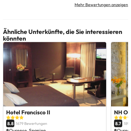
Mehr Bewertungen anzeigen
Ähnliche Unterkünfte, die Sie interessieren
könnten
Hotel Francisco II
NH Ou
8.8
8.7
1679 Bewertungen
189
Ourense, Spanien
Ourens