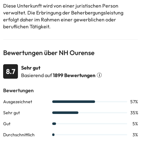
erfragen. Alle Informationen auf dieser Seite können von der
Diese Unterkunft wird von einer juristischen Person
Unterkunft geändert werden. Wenn ihr Fragen habt, kontaktiert
verwaltet. Die Erbringung der Beherbergungsleistung
uns.
erfolgt daher im Rahmen einer gewerblichen oder
beruflichen Tätigkeit.
Bewertungen über NH Ourense
Sehr gut
8.7
Basierend auf
1899 Bewertungen