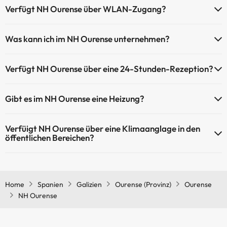
Verfügt NH Ourense über WLAN-Zugang?
NH Ourense verfügt über WLAN-Zugang.
Was kann ich im NH Ourense unternehmen?
NH Ourense bietet die folgenden Aktivitäten an (einige davon
Verfügt NH Ourense über eine 24-Stunden-Rezeption?
können kostenpflichtig sein):
Ja, NH Ourense hat eine 24-Stunden-Rezeption.
Masseur
Gibt es im NH Ourense eine Heizung?
Ja, NH Ourense hat eine Heizung in den Gemeinschaftsräumen.
Verfüigt NH Ourense über eine Klimaanglage in den
öffentlichen Bereichen?
Ja, NH Ourense hat eine Klimaanlage in den Gemeinschaftsräumen.
Home
Spanien
Galizien
Ourense (Provinz)
Ourense
NH Ourense