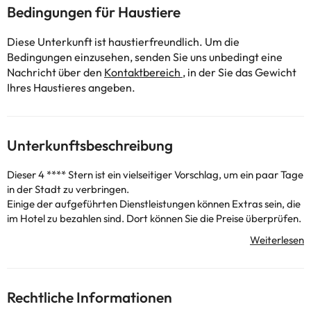
Bedingungen für Haustiere
Diese Unterkunft ist haustierfreundlich. Um die
Bedingungen einzusehen, senden Sie uns unbedingt eine
Nachricht über den
Kontaktbereich
, in der Sie das Gewicht
Ihres Haustieres angeben.
Unterkunftsbeschreibung
Dieser 4 **** Stern ist ein vielseitiger Vorschlag, um ein paar Tage
in der Stadt zu verbringen.
Einige der aufgeführten Dienstleistungen können Extras sein, die
im Hotel zu bezahlen sind. Dort können Sie die Preise überprüfen.
Diese Informationen können von der Unterkunft geändert
werden.
Einige der aufgeführten Leistungen können kostenpflichtig sein.
Rechtliche Informationen
Die entsprechenden Preise könnt ihr direkt bei der Unterkunft