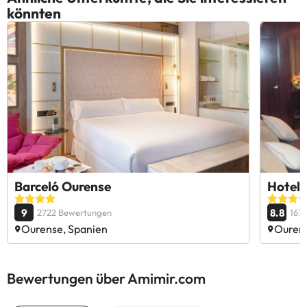
könnten
Barceló Ourense
Hotel 
9
8.8
2722 Bewertungen
167
Ourense, Spanien
Ourens
Bewertungen über Amimir.com