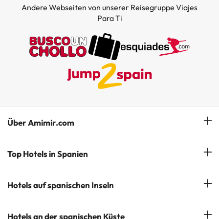
Andere Webseiten von unserer Reisegruppe Viajes
Para Ti
Über Amimir.com
Unser Team
Top Hotels in Spanien
Meine Buchung
Hotels in Salou
Hotels auf spanischen Inseln
Newsletter abonnieren
Hotels in Benidorm
Company Group - ViajesParaTi
Hotels auf Mallorca
Hotels an der spanischen Küste