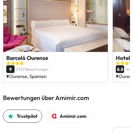
Barceló Ourense
Hotel 
9
8.8
2722 Bewertungen
167
Ourense, Spanien
Ourens
Bewertungen über Amimir.com
Trustpilot
Amimir.com