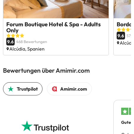
Forum Boutique Hotel & Spa - Adults
Bordo
Only
9.6
579
9.6
468 Bewertungen
Alcúdi
Alcúdia, Spanien
Bewertungen über Amimir.com
Trustpilot
Amimir.com
Gutes 