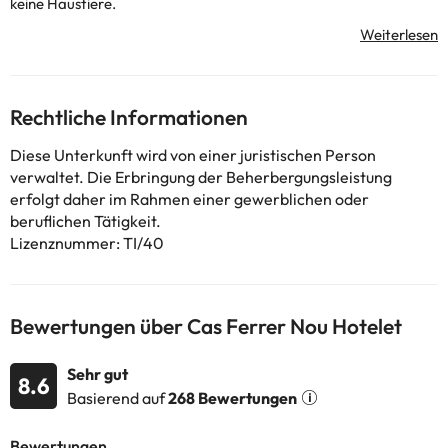
keine Haustiere.
Einige der detaillierten Dienstleistungen können bezahlt werden.
Sie können ihre Preise direkt in der Einrichtung überprüfen. Diese
Informationen können von der Unterkunft geändert werden.
Rechtliche Informationen
Diese Unterkunft wird von einer juristischen Person
Einige der aufgeführten Leistungen können kostenpflichtig sein.
verwaltet. Die Erbringung der Beherbergungsleistung
Die entsprechenden Preise könnt ihr direkt bei der Unterkunft
erfolgt daher im Rahmen einer gewerblichen oder
erfragen. Alle Informationen auf dieser Seite können von der
beruflichen Tätigkeit.
Unterkunft geändert werden. Wenn ihr Fragen habt, kontaktiert
Lizenznummer: TI/40
uns.
Bewertungen über Cas Ferrer Nou Hotelet
Sehr gut
8.6
Basierend auf
268 Bewertungen