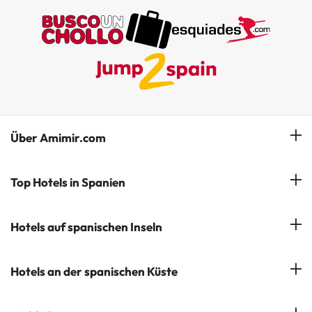
Über Amimir.com
Unser Team
Top Hotels in Spanien
Meine Buchung
Hotels in Salou
Hotels auf spanischen Inseln
Newsletter abonnieren
Hotels in Benidorm
Company Group - ViajesParaTi
Hotels auf Mallorca
Hotels an der spanischen Küste
Hotels in Marbella
Meinungen
Hotels auf Menorca
Hotels in Lloret de Mar
Costa Brava