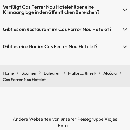
Cas Ferrer Nou Hotelet bietet die folgenden Aktivitäten an (einige
Verfüigt Cas Ferrer Nou Hotelet über eine
davon können kostenpflichtig sein):
Klimaanglage in den öffentlichen Bereichen?
Masseur
Ja, Cas Ferrer Nou Hotelet hat eine Klimaanlage in den
Gibt es ein Restaurant im Cas Ferrer Nou Hotelet?
Gemeinschaftsräumen.
Ja, Cas Ferrer Nou Hotelet hat ein Restaurant.
Gibt es eine Bar im Cas Ferrer Nou Hotelet?
Ja, Cas Ferrer Nou Hotelet hat eine Bar.
Home
Spanien
Balearen
Mallorca (Insel)
Alcúdia
Cas Ferrer Nou Hotelet
Andere Webseiten von unserer Reisegruppe Viajes
Para Ti