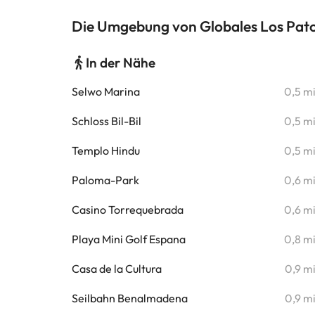
Die Umgebung von Globales Los Pat
In der Nähe
Selwo Marina
0,5 m
Schloss Bil-Bil
0,5 m
Templo Hindu
0,5 m
Paloma-Park
0,6 m
Casino Torrequebrada
0,6 m
Playa Mini Golf Espana
0,8 m
Casa de la Cultura
0,9 m
Seilbahn Benalmadena
0,9 m