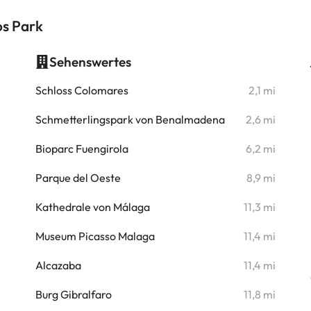
os Park
Sehenswertes
i
Schloss Colomares
2,1 mi
i
Schmetterlingspark von Benalmadena
2,6 mi
i
Bioparc Fuengirola
6,2 mi
i
Parque del Oeste
8,9 mi
i
Kathedrale von Málaga
11,3 mi
i
Museum Picasso Malaga
11,4 mi
i
Alcazaba
11,4 mi
i
Burg Gibralfaro
11,8 mi