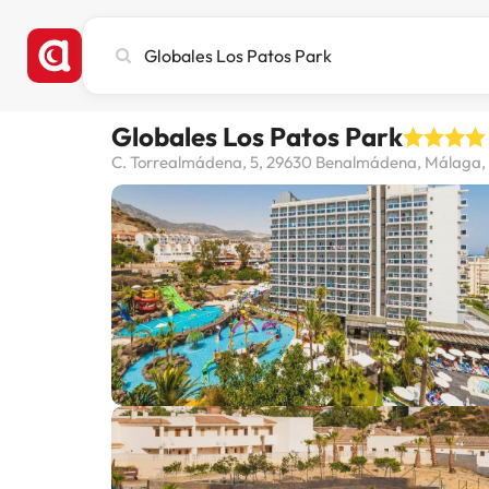
Stadt,
Hotel
oder
Reiseziel
Globales Los Patos Park
eingeben
C. Torrealmádena, 5, 29630 Benalmádena, Málaga,