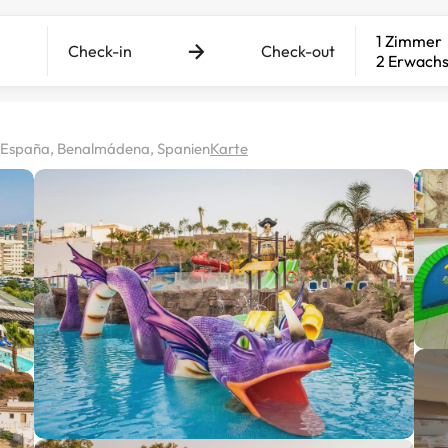
1 Zimmer
Check-in
Check-out
2 Erwach
 España, Benalmádena, Spanien
Karte