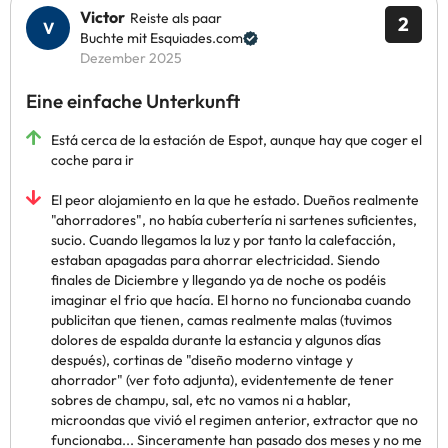
Victor
Reiste als paar
2
Buchte mit Esquiades.com
Dezember 2025
Eine einfache Unterkunft
Está cerca de la estación de Espot, aunque hay que coger el
coche para ir
El peor alojamiento en la que he estado. Dueños realmente
"ahorradores", no había cubertería ni sartenes suficientes,
sucio. Cuando llegamos la luz y por tanto la calefacción,
estaban apagadas para ahorrar electricidad. Siendo
finales de Diciembre y llegando ya de noche os podéis
imaginar el frio que hacía. El horno no funcionaba cuando
publicitan que tienen, camas realmente malas (tuvimos
dolores de espalda durante la estancia y algunos días
después), cortinas de "diseño moderno vintage y
ahorrador" (ver foto adjunta), evidentemente de tener
sobres de champu, sal, etc no vamos ni a hablar,
microondas que vivió el regimen anterior, extractor que no
funcionaba... Sinceramente han pasado dos meses y no me