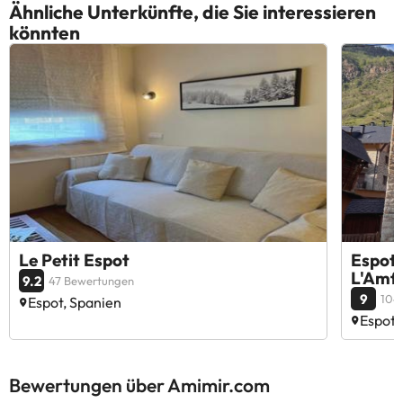
Ähnliche Unterkünfte, die Sie interessieren
könnten
Le Petit Espot
Espot
L'Amfi
9.2
47 Bewertungen
9
104
Espot, Spanien
Espot,
Bewertungen über Amimir.com