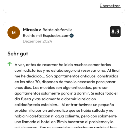
Übersetzen
Miroslav
Reiste als familie
8.3
Buchte mit Esquiades.com
Dezember 2024
Sehr gut
A ver, antes de reservar he leido muchos comentarios
contradictorios y no estaba seguro si reservar o no. Al final
me he decidido... Son apartamentos antiguos, construidos
en los años 70, disponen de todo lo necesario para pasar
unos dias. Los muebles son algo anticuados, pero son
apartamentos solamente para ir a dormir. Si estas todo el
dia fuera y vas solamente a dormir la relacion
calidad/precio esta bien... Al entrar tuvimos un pequeño
problemilla por un automatico que se habia saltado y no
habia ni calefaccion ni agua caliente, pero con solamente
una llamada al hotel en 15min buscaron el problema y lo
solucionaron. Son muy amables y solucionan rapido si hay