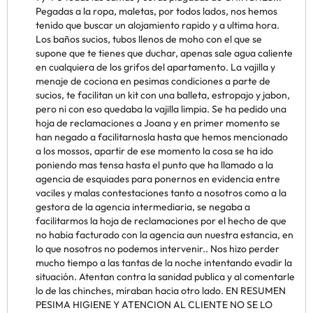
Pegadas a la ropa, maletas, por todos lados, nos hemos
tenido que buscar un alojamiento rapido y a ultima hora.
Los baños sucios, tubos llenos de moho con el que se
supone que te tienes que duchar, apenas sale agua caliente
en cualquiera de los grifos del apartamento. La vajilla y
menaje de cociona en pesimas condiciones a parte de
sucios, te facilitan un kit con una balleta, estropajo y jabon,
pero ni con eso quedaba la vajilla limpia. Se ha pedido una
hoja de reclamaciones a Joana y en primer momento se
han negado a facilitarnosla hasta que hemos mencionado
a los mossos, apartir de ese momento la cosa se ha ido
poniendo mas tensa hasta el punto que ha llamado a la
agencia de esquiades para ponernos en evidencia entre
vaciles y malas contestaciones tanto a nosotros como a la
gestora de la agencia intermediaria, se negaba a
facilitarmos la hoja de reclamaciones por el hecho de que
no habia facturado con la agencia aun nuestra estancia, en
lo que nosotros no podemos intervenir.. Nos hizo perder
mucho tiempo a las tantas de la noche intentando evadir la
situación. Atentan contra la sanidad publica y al comentarle
lo de las chinches, miraban hacia otro lado. EN RESUMEN
PESIMA HIGIENE Y ATENCION AL CLIENTE NO SE LO