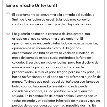
Eine einfache Unterkunft
El apartamento se encuentra a la entrada del pueblo, a
5min de la estación de esquí. Está todo muy cerquita
contando con que es un mini pueblo. Hay calefacción.
Me gustaría destacar la carencia de limpieza y el mal
estado en el que se encuentra el alojamiento. El
apartamento se encuentra infestado de moscas muertas,
aparecen de un momento a otro. Al llegar nos
encontramos una lata de cerveza vacía en el balcón, la
mesa del cómodo estaba sucia, notándose la falta de
cuidado. El servicio no incluye toallas, pero tan si quiera de
manos ni un trapo para la cocina. En la cocina te
proporcionan un mini kit para fregar, pero no hay papel, el
horno no funciona y en el baño no hay alfombra ni jabón de
manos. Tuvimos que pedir papel del baño porque tampoco
había cuando llegamos La televisión no se le puede
considerar como tal, es una pantalla muy pequeña mal
situada. En la habitación de arriba habían 4 camas con un
techo inclinado y un radiador infestado de moscas y que no
paraba de gotear agua por dentro, imposible dormir. En