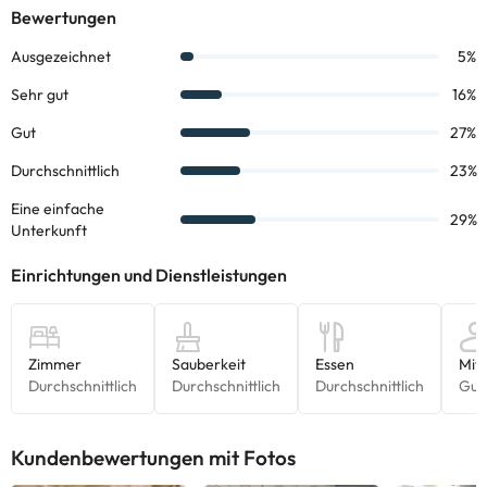
Höchstbetrag, der sieben Übernachtungen pro Person
entspricht. Von der Zahlung befreit sind Minderjährige bis 16
Jahre.
Einige der detaillierten Dienste können bezahlt werden. Sie
können die Preise direkt in der Einrichtung überprüfen
. Diese
Informationen können von der Unterkunft geändert werden.
Einige der aufgeführten Leistungen können kostenpflichtig sein.
Die entsprechenden Preise könnt ihr direkt bei der Unterkunft
erfragen. Alle Informationen auf dieser Seite können von der
Unterkunft geändert werden. Wenn ihr Fragen habt, kontaktiert
uns.
Kundenbewertungen mit Fotos