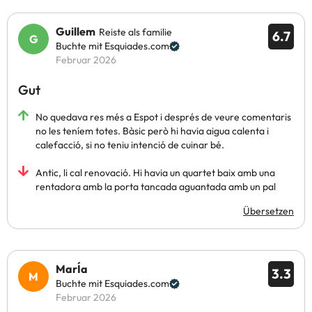
Guillem
Reiste als familie
6.7
Buchte mit Esquiades.com
Februar 2026
Gut
No quedava res més a Espot i després de veure comentaris
no les teníem totes. Bàsic però hi havia aigua calenta i
calefacció, si no teniu intenció de cuinar bé.
Antic, li cal renovació. Hi havia un quartet baix amb una
rentadora amb la porta tancada aguantada amb un pal
Übersetzen
MarÍa
3.3
Buchte mit Esquiades.com
Februar 2026