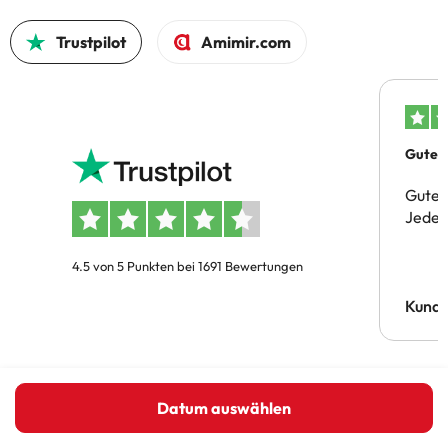
Trustpilot
Amimir.com
Gutes 
Gute 
Jeder 
4.5 von 5 Punkten bei 1691 Bewertungen
Kund
Datum auswählen
Erhalten Sie die besten