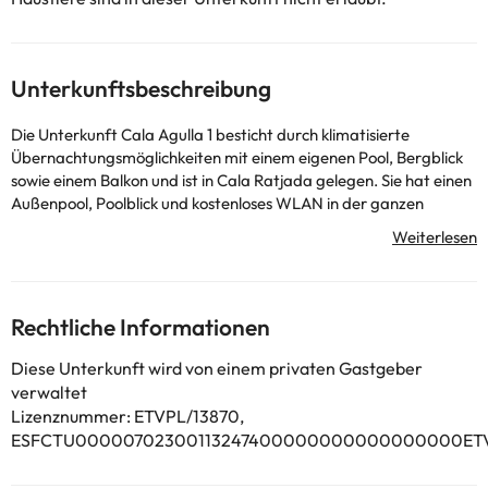
Unterkunftsbeschreibung
Die Unterkunft Cala Agulla 1 besticht durch klimatisierte
Übernachtungsmöglichkeiten mit einem eigenen Pool, Bergblick
sowie einem Balkon und ist in Cala Ratjada gelegen. Sie hat einen
Außenpool, Poolblick und kostenloses WLAN in der ganzen
Unterkunft. Diese Ferienwohnung ist ausgestattet mit 3
Schlafzimmern, 2 Badezimmern, Bettwäsche, Handtüchern,
einem Flachbild-TV mit Satellitenkanälen, einem Essbereich,
einer voll ausgestatteten Küche und einer Terrasse mit Meerblick.
Strand Cala Agulla liegt 1,2 km von der Unterkunft Cala Agulla 1
Rechtliche Informationen
entfernt, während Strand Cala Gat 1,6 km von der Unterkunft
entfernt ist. Der nächstgelegene Flughafen ist der Flughafen
Diese Unterkunft wird von einem privaten Gastgeber
Palma de Mallorca, 81 km von der Unterkunft Cala Agulla 1
verwaltet
entfernt.
Lizenznummer: ETVPL/13870,
Bitte beachten Sie, dass die Unterkunft nur von Gästen gebucht
ESFCTU00000702300113247400000000000000000ETV
und genutzt werden darf, die mindestens 28 Jahre alt sind.In
dieser Unterkunft sind weder