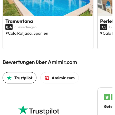
Tramuntana
Perlet
8.4
7.5
7 Bewertungen
13 
Cala Ratjada, Spanien
Cala R
Bewertungen über Amimir.com
Trustpilot
Amimir.com
Gutes 