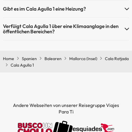
Ja, Cala Agulla 1 verfügt über ein Schwimmbad (dieser Service ist
Gibt es im Cala Agulla 1 eine Heizung?
eventuell gebührenpflichtig). Hier finden Sie weitere Informationen
über das Schwimmbad und andere Einrichtungen.
Ja, Cala Agulla 1 hat eine Heizung in den Gemeinschaftsräumen.
Verfüigt Cala Agulla 1 über eine Klimaanglage in den
Außenpool (Sommersaison)
öffentlichen Bereichen?
Außenpool (ganzjährig)
Ja, Cala Agulla 1 hat eine Klimaanlage in den
Gemeinschaftsräumen.
Home
Spanien
Balearen
Mallorca (Insel)
Cala Ratjada
Cala Agulla 1
Andere Webseiten von unserer Reisegruppe Viajes
Para Ti