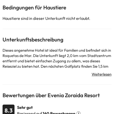
Bedingungen für Haustiere
Haustiere sind in dieser Unterkunft nicht erlaubt.
Unterkunftsbeschreibung
Dieses angenehme Hotel ist ideal für Familien und befindet sich in
Roquetas de Mar. Die Unterkunft liegt 2,0 km vom Stadtzentrum
entfernt und bietet einfachen Zugang zu allem, was dieses
Reiseziel zu bieten hat. Den nächsten Golfplatz finden Sie 1,5 km
vom Hotel entfernt. Der nächste Strand liegt 50 m vom Hotel
entfernt. Den Kunden stehen insgesamt 460 Zimmer zur
Verfügung. Das Zoraida Resort wurde 2010 renoviert. Das
Zoraida Resort verfügt über eine kabelgebundene und kabellose
Internetverbindung. Besucher werden in einer Lobby mit 24-
Bewertungen über Evenia Zoraida Resort
Stunden-Rezeption begrüßt. Haustiere sind in den
Räumlichkeiten nicht gestattet. Besucher können das Catering
Sehr gut
der Unterkunft genießen. Alle Kunden, die in dieser Unterkunft
8.3
Basierend auf
160 Bewertungen