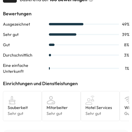
übernachten, können dank des Unterhaltungsprogramms eine
tolle Zeit verbringen. Einige dieser Dienstleistungen im Zoraida
Resort können bezahlt werden.
Einige der detaillierten Dienstleistungen können bezahlt werden.
Sie können ihre Preise direkt in der Einrichtung überprüfen. Diese
Informationen können von der Unterkunft geändert werden.
Einige der aufgeführten Leistungen können kostenpflichtig sein.
Die entsprechenden Preise könnt ihr direkt bei der Unterkunft
erfragen. Alle Informationen auf dieser Seite können von der
Unterkunft geändert werden. Wenn ihr Fragen habt, kontaktiert
uns.