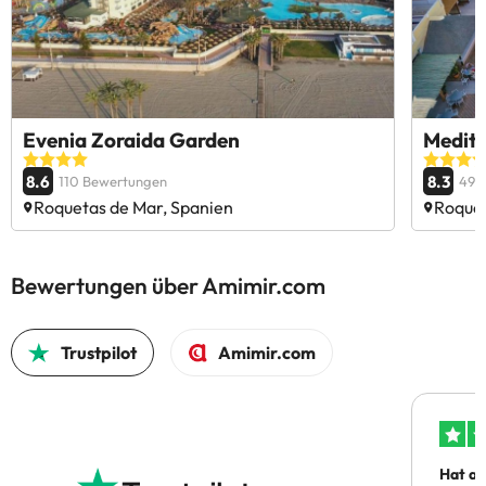
Evenia Zoraida Garden
Medite
8.6
8.3
110 Bewertungen
496
Roquetas de Mar, Spanien
Roquet
Bewertungen über Amimir.com
Trustpilot
Amimir.com
Hat al