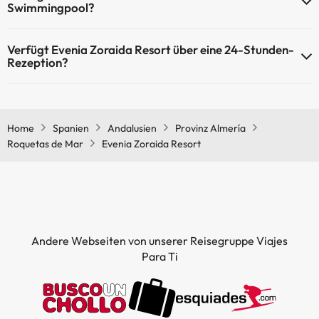
Swimmingpool?
Ja, Evenia Zoraida Resort verfügt über ein Schwimmbad (dieser
Verfügt Evenia Zoraida Resort über eine 24-Stunden-
Service ist eventuell gebührenpflichtig). Hier finden Sie weitere
Rezeption?
Informationen über das Schwimmbad und andere Einrichtungen.
Ja, Evenia Zoraida Resort hat eine 24-Stunden-Rezeption.
Außenpool (Sommersaison)
Kinderbecken (Sommersaison).
Home
Spanien
Andalusien
Provinz Almería
Roquetas de Mar
Evenia Zoraida Resort
Andere Webseiten von unserer Reisegruppe Viajes
Para Ti