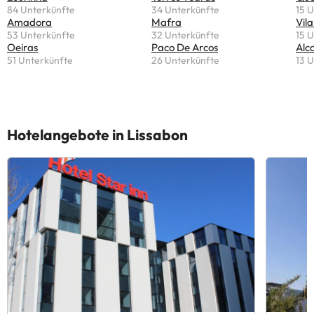
84 Unterkünfte
34 Unterkünfte
15 
Amadora
Mafra
Vil
53 Unterkünfte
32 Unterkünfte
15 
Oeiras
Paco De Arcos
Alc
51 Unterkünfte
26 Unterkünfte
13 
Hotelangebote in Lissabon