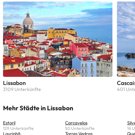
Lissabon
Cascai
3109 Unterkünfte
401 Unt
Mehr Städte in Lissabon
Estoril
Carcavelos
Silv
129 Unterkünfte
50 Unterkünfte
16 
Lourinhã
Torres Vedras
Que