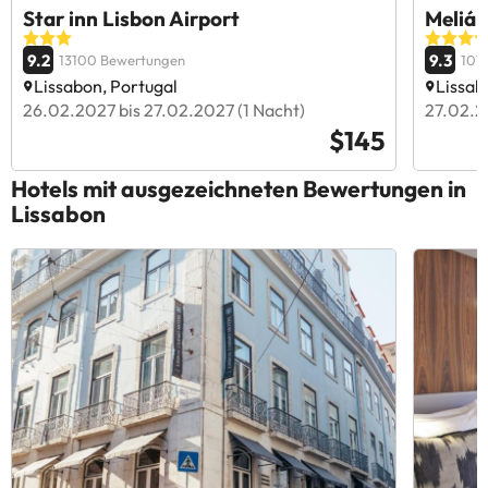
Star inn Lisbon Airport
Meliá 
9.2
9.3
13100 Bewertungen
101
Lissabon, Portugal
Lissab
26.02.2027 bis 27.02.2027 (1 Nacht)
27.02.2
$145
Hotels mit ausgezeichneten Bewertungen in
Lissabon